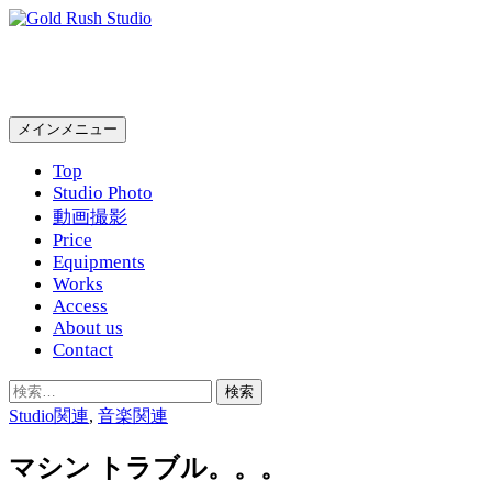
コ
ン
Gold Rush Studio
テ
ン
ツ
検
メインメニュー
へ
索
ス
Top
キ
Studio Photo
ッ
動画撮影
プ
Price
Equipments
Works
Access
About us
Contact
検
索:
Studio関連
,
音楽関連
マシン トラブル。。。