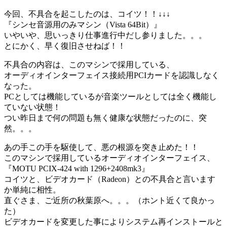
今回、不具合を起こしたのは、コイツ！！↓↓↓
『シンセ音源用のみマシン（Vista 64Bit）』
いやいや、思いっきり仕事進行中だし参りました。。。
とにかく、早く復旧させねば！！
不具合の内容は、このマシンで採用している、
オーディオインターフェイス接続用PCIカードを認識しなく
なった。
PCとしては機能しているが音楽ツールとしては全く機能し
ていない状態！
つい昨日まで何の問題も無く健康な状態だったのに、突
然。。。
あの手この手を駆使して、悪の根源を突き止めた！！
このマシンで採用しているオーディオインターフェイス、
『MOTU PCIX-424 with 1296+2408mk3』
コイツと、ビデオカード（Radeon）との不具合と言います
か単純に相性。
直ぐさま、ご近所の秋葉原へ。。。（ホント近くて良かっ
た）
ビデオカードを変更した事によりシステム再インストールと