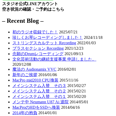
スタジオ公式LINEアカウント
空き状況の確認・ご予約はこちら
– Recent Blog –
初のラジオ収録でした！
2025/07/21
珍しくお琴レコーディングしました！
2024/11/18
ストリングスカルテット Recording
2022/01/03
ブラスセクション Recording
2021/12/23
念願のDrumレコーディング
2021/09/13
文化芸術活動の継続支援事業 申請しました。
2020/12/08
魔法の Audionamix VVC
2016/02/01
新年のご挨拶
2016/01/06
MacPro mid2010 CPU換装
2015/11/16
メインシステム入替 その３
2015/02/27
メインシステム入替 その２
2015/02/21
メインシステム入替 その１
2015/02/20
メンテ中 Neumann U87 Ai 退院
2014/05/01
MacProのHDをSSDへ換装
2014/04/16
2014年の抱負
2014/01/01