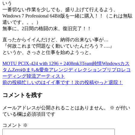
いう
一番切ない作業を少しでも、盛り上げて行えるよう、
Windows 7 Professional 64Bit版を一緒に購入！！（これは無駄
遣いです。。。）
無事に、2日間の格闘の末、復旧完了！！
直ったからイイんだけど、納得の出来ない事が…
『何故これまで問題なく動いていたんだろう？….』
というか、さっさと仕事を始めようっと。
MOTU PCIX-424 with 1296 + 2408mk3
Team純情
Windowsカス
タム
Zero
ゆまち&愛奈
アレンジ
ディレクション
プリプロ
レコ
ーディング
韓流アーティスト
前の投稿
忙しいのはイイ事です！
次の投稿
やっと退院！
投
稿
コメントを残す
ナ
メールアドレスが公開されることはありません。
※
が付い
ビ
ている欄は必須項目です
ゲ
コメント
※
ー