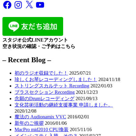
Facebook
Instagram
X
YouTube
スタジオ公式LINEアカウント
空き状況の確認・ご予約はこちら
– Recent Blog –
初のラジオ収録でした！
2025/07/21
珍しくお琴レコーディングしました！
2024/11/18
ストリングスカルテット Recording
2022/01/03
ブラスセクション Recording
2021/12/23
念願のDrumレコーディング
2021/09/13
文化芸術活動の継続支援事業 申請しました。
2020/12/08
魔法の Audionamix VVC
2016/02/01
新年のご挨拶
2016/01/06
MacPro mid2010 CPU換装
2015/11/16
メインシステム入替 その３
2015/02/27