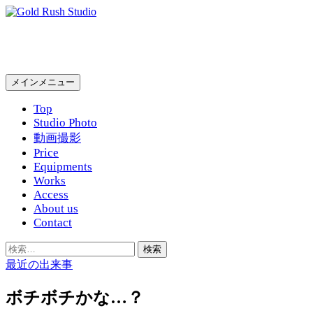
コ
ン
Gold Rush Studio
テ
ン
ツ
検
メインメニュー
へ
索
ス
Top
キ
Studio Photo
ッ
動画撮影
プ
Price
Equipments
Works
Access
About us
Contact
検
索:
最近の出来事
ボチボチかな…？