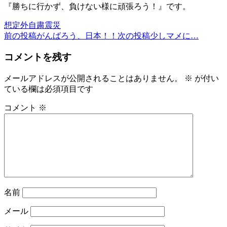
『勝ちに行かず、負けない様に頑張ろう！』です。
想定外
自粛
震災
前の投稿
がんばろう、日本！！
次の投稿
少しマメに…
投
稿
コメントを残す
ナ
メールアドレスが公開されることはありません。
※
が付い
ビ
ている欄は必須項目です
ゲ
コメント
※
ー
シ
ョ
ン
名前
メール