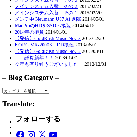
メインシステム入替 その２
2015/02/21
メインシステム入替 その１
2015/02/20
メンテ中 Neumann U87 Ai 退院
2014/05/01
MacProのHDをSSDへ換装
2014/04/16
2014年の抱負
2014/01/01
【発信】GoldRush Music No.13
2013/12/29
KORG MR-2000S HDD換装
2013/06/01
【発信】GoldRush Music No.12
2013/03/11
！！謹賀新年！！
2013/01/07
今年も有り難うございました。
2012/12/31
– Blog Category –
–
Blog
Category
Translate:
–
フォローする
Facebook
Instagram
X
YouTube