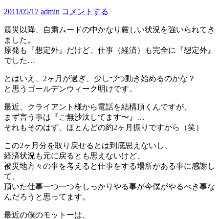
2011/05/17
admin
コメントする
震災以降、自粛ムードの中かなり厳しい状況を強いられてき
ました。
原発も『想定外』だけど、仕事（経済）も完全に『想定外』
でした…
とはいえ、2ヶ月が過ぎ、少しづつ動き始めるのかな？
と思うゴールデンウィーク明けです。
最近、クライアント様から電話を結構頂くんですが、
まず言う事は『ご無沙汰してます〜』…
それもそのはず、ほとんどの約2ヶ月振りですから（笑）
この2ヶ月分を取り戻せるとは到底思えないし、
経済状況も元に戻るとも思えないけど、
被災地方々の事を考えると仕事をする場所がある事に感謝し
て、
頂いた仕事一つ一つをしっかりやる事が今僕がやるべき事な
んだろうと思ってます。
最近の僕のモットーは、