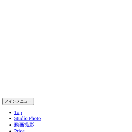
コ
ン
テ
ン
ツ
へ
ス
キ
ッ
プ
Gold Rush Studio
検
メインメニュー
索
Top
Studio Photo
動画撮影
Price