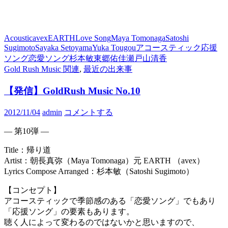
Acoustic
avex
EARTH
Love Song
Maya Tomonaga
Satoshi
Sugimoto
Sayaka Setoyama
Yuka Tougou
アコースティック
応援
ソング
恋愛ソング
杉本敏
東郷佑佳
瀬戸山清香
Gold Rush Music 関連
,
最近の出来事
【発信】GoldRush Music No.10
2012/11/04
admin
コメントする
— 第10弾 —
Title：帰り道
Artist：朝長真弥（Maya Tomonaga）元 EARTH （avex）
Lyrics Compose Arranged：杉本敏（Satoshi Sugimoto）
【コンセプト】
アコースティックで季節感のある「恋愛ソング」でもあり
「応援ソング」の要素もあります。
聴く人によって変わるのではないかと思いますので、