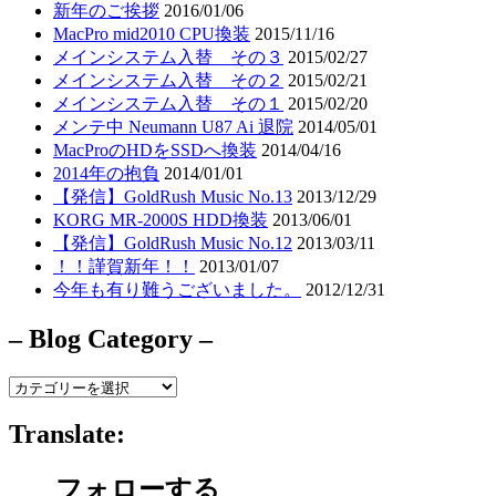
新年のご挨拶
2016/01/06
MacPro mid2010 CPU換装
2015/11/16
メインシステム入替 その３
2015/02/27
メインシステム入替 その２
2015/02/21
メインシステム入替 その１
2015/02/20
メンテ中 Neumann U87 Ai 退院
2014/05/01
MacProのHDをSSDへ換装
2014/04/16
2014年の抱負
2014/01/01
【発信】GoldRush Music No.13
2013/12/29
KORG MR-2000S HDD換装
2013/06/01
【発信】GoldRush Music No.12
2013/03/11
！！謹賀新年！！
2013/01/07
今年も有り難うございました。
2012/12/31
– Blog Category –
–
Blog
Category
Translate:
–
フォローする