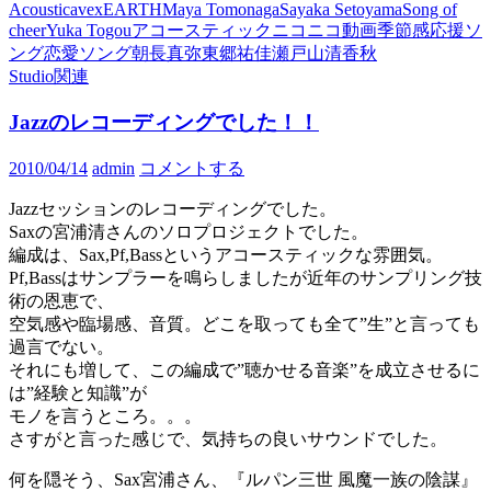
Acoustic
avex
EARTH
Maya Tomonaga
Sayaka Setoyama
Song of
cheer
Yuka Togou
アコースティック
ニコニコ動画
季節感
応援ソ
ング
恋愛ソング
朝長真弥
東郷祐佳
瀬戸山清香
秋
Studio関連
Jazzのレコーディングでした！！
2010/04/14
admin
コメントする
Jazzセッションのレコーディングでした。
Saxの宮浦清さんのソロプロジェクトでした。
編成は、Sax,Pf,Bassというアコースティックな雰囲気。
Pf,Bassはサンプラーを鳴らしましたが近年のサンプリング技
術の恩恵で、
空気感や臨場感、音質。どこを取っても全て”生”と言っても
過言でない。
それにも増して、この編成で”聴かせる音楽”を成立させるに
は”経験と知識”が
モノを言うところ。。。
さすがと言った感じで、気持ちの良いサウンドでした。
何を隠そう、Sax宮浦さん、『ルパン三世 風魔一族の陰謀』