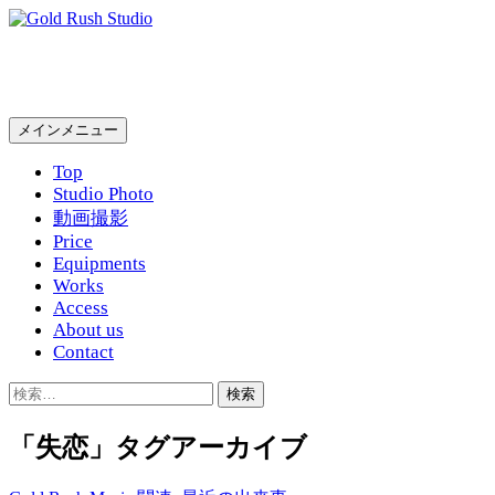
コ
ン
Gold Rush Studio
テ
ン
ツ
検
メインメニュー
へ
索
ス
Top
キ
Studio Photo
ッ
動画撮影
プ
Price
Equipments
Works
Access
About us
Contact
検
索:
「失恋」タグアーカイブ