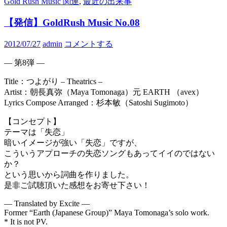
Gold Rush Music 関連
,
最近の出来事
【発信】GoldRush Music No.08
2012/07/27
admin
コメントする
— 第8弾 —
Title：つよがり – Theatrics –
Artist：朝長真弥（Maya Tomonaga）元 EARTH （avex）
Lyrics Compose Arranged：杉本敏（Satoshi Sugimoto）
【コンセプト】
テーマは「失恋」
暗いイメージが強い「失恋」ですが、
こういうアプローチの失恋ソングもあってイイのではない
か？
という思いから詞曲を作りました。
是非ご試聴頂いた感想をお寄せ下さい！
— Translated by Excite —
Former “Earth (Japanese Group)” Maya Tomonaga’s solo work.
* It is not PV.