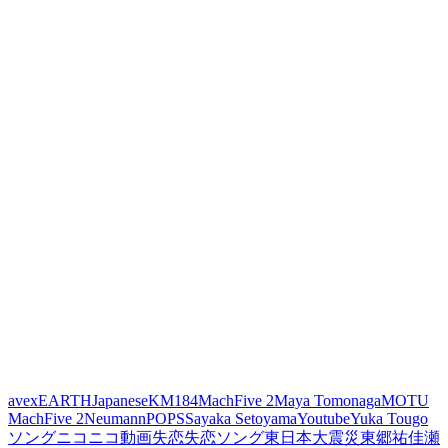
avex
EARTH
Japanese
KM184
MachFive 2
Maya Tomonaga
MOTU
MachFive 2
Neumann
POPS
Sayaka Setoyama
Youtube
Yuka Tougo
ソング
ニコニコ動画
失恋
失恋ソング
東日本大震災
東郷祐佳
瀬