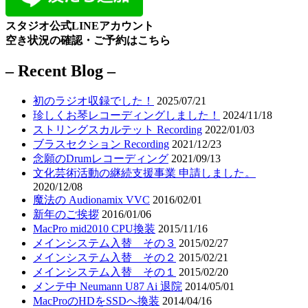
スタジオ公式LINEアカウント
空き状況の確認・ご予約はこちら
– Recent Blog –
初のラジオ収録でした！
2025/07/21
珍しくお琴レコーディングしました！
2024/11/18
ストリングスカルテット Recording
2022/01/03
ブラスセクション Recording
2021/12/23
念願のDrumレコーディング
2021/09/13
文化芸術活動の継続支援事業 申請しました。
2020/12/08
魔法の Audionamix VVC
2016/02/01
新年のご挨拶
2016/01/06
MacPro mid2010 CPU換装
2015/11/16
メインシステム入替 その３
2015/02/27
メインシステム入替 その２
2015/02/21
メインシステム入替 その１
2015/02/20
メンテ中 Neumann U87 Ai 退院
2014/05/01
MacProのHDをSSDへ換装
2014/04/16