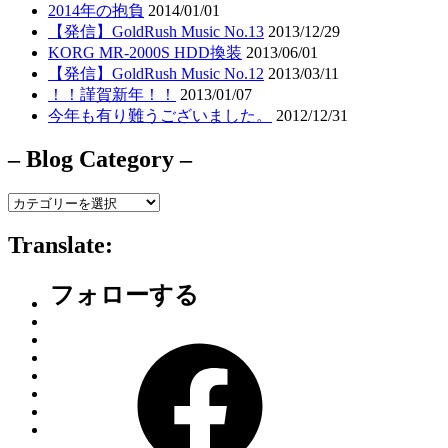
2014年の抱負
2014/01/01
【発信】GoldRush Music No.13
2013/12/29
KORG MR-2000S HDD換装
2013/06/01
【発信】GoldRush Music No.12
2013/03/11
！！謹賀新年！！
2013/01/07
今年も有り難うございました。
2012/12/31
– Blog Category –
–
Blog
Category
Translate:
–
フォローする
Facebook