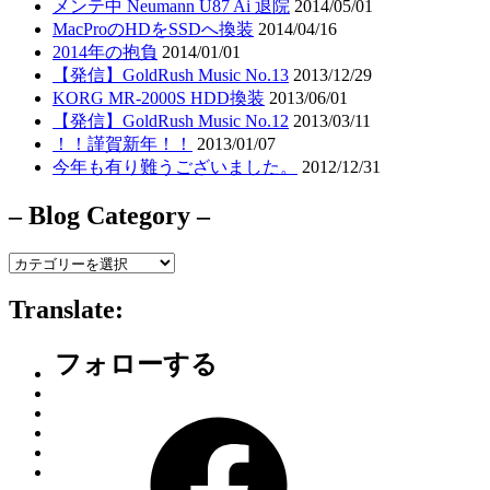
メンテ中 Neumann U87 Ai 退院
2014/05/01
MacProのHDをSSDへ換装
2014/04/16
2014年の抱負
2014/01/01
【発信】GoldRush Music No.13
2013/12/29
KORG MR-2000S HDD換装
2013/06/01
【発信】GoldRush Music No.12
2013/03/11
！！謹賀新年！！
2013/01/07
今年も有り難うございました。
2012/12/31
– Blog Category –
–
Blog
Category
Translate:
–
フォローする
Facebook