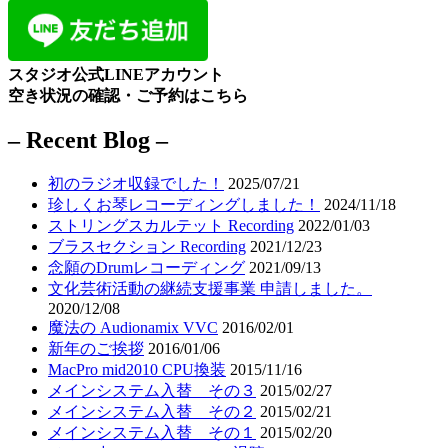
スタジオ公式LINEアカウント
空き状況の確認・ご予約はこちら
– Recent Blog –
初のラジオ収録でした！
2025/07/21
珍しくお琴レコーディングしました！
2024/11/18
ストリングスカルテット Recording
2022/01/03
ブラスセクション Recording
2021/12/23
念願のDrumレコーディング
2021/09/13
文化芸術活動の継続支援事業 申請しました。
2020/12/08
魔法の Audionamix VVC
2016/02/01
新年のご挨拶
2016/01/06
MacPro mid2010 CPU換装
2015/11/16
メインシステム入替 その３
2015/02/27
メインシステム入替 その２
2015/02/21
メインシステム入替 その１
2015/02/20