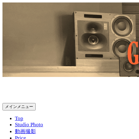
コ
ン
テ
ン
ツ
へ
ス
キ
ッ
プ
Gold Rush Studio
検
メインメニュー
索
Top
Studio Photo
動画撮影
Price