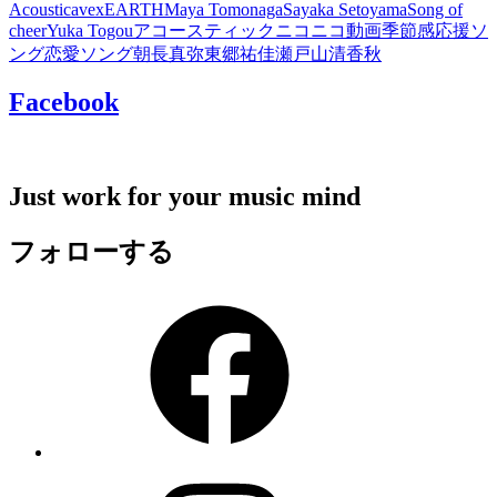
Acoustic
avex
EARTH
Maya Tomonaga
Sayaka Setoyama
Song of
cheer
Yuka Togou
アコースティック
ニコニコ動画
季節感
応援ソ
ング
恋愛ソング
朝長真弥
東郷祐佳
瀬戸山清香
秋
Facebook
Just work for your music mind
フォローする
Facebook
Instagram