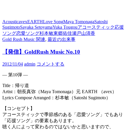
Acoustic
avex
EARTH
Love Song
Maya Tomonaga
Satoshi
Sugimoto
Sayaka Setoyama
Yuka Tougou
アコースティック
応援
ソング
恋愛ソング
杉本敏
東郷佑佳
瀬戸山清香
Gold Rush Music 関連
,
最近の出来事
【発信】GoldRush Music No.10
2012/11/04
admin
コメントする
— 第10弾 —
Title：帰り道
Artist：朝長真弥（Maya Tomonaga）元 EARTH （avex）
Lyrics Compose Arranged：杉本敏（Satoshi Sugimoto）
【コンセプト】
アコースティックで季節感のある「恋愛ソング」でもあり
「応援ソング」の要素もあります。
聴く人によって変わるのではないかと思いますので、