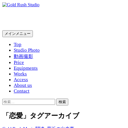
コ
ン
Gold Rush Studio
テ
ン
ツ
検
メインメニュー
へ
索
ス
Top
キ
Studio Photo
ッ
動画撮影
プ
Price
Equipments
Works
Access
About us
Contact
検
索:
「恋愛」タグアーカイブ