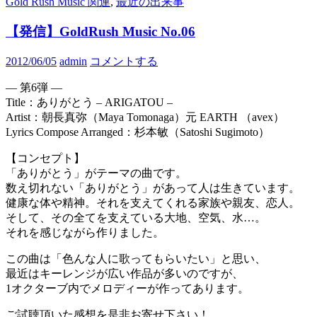
Gold Rush Music 関連
,
最近の出来事
【発信】GoldRush Music No.06
2012/06/05
admin
コメントする
— 第6弾 —
Title：ありがとう – ARIGATOU –
Artist：朝長真弥（Maya Tomonaga）元 EARTH （avex）
Lyrics Compose Arranged：杉本敏（Satoshi Sugimoto）
【コンセプト】
「ありがとう」がテーマの曲です。
数え切れない「ありがとう」があって人は生きています。
健康な体や精神。それを支えてくれる家族や親友、恋人。
そして、その全てを支えている大地、空気、水…。
それを感じながら作りました。
この曲は「色んな人に歌ってもらいたい」と思い、
最近はキーレンジが広い作品が多いのですが、
1オクターブ内でメロディーが作ってあります。
ご試聴頂いた感想を是非お寄せ下さい！