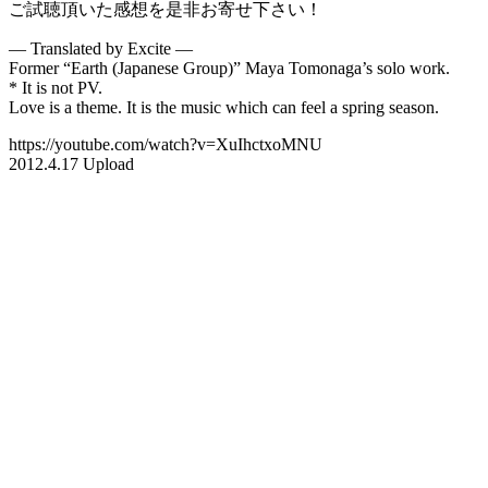
ご試聴頂いた感想を是非お寄せ下さい！
— Translated by Excite —
Former “Earth (Japanese Group)” Maya Tomonaga’s solo work.
* It is not PV.
Love is a theme. It is the music which can feel a spring season.
https://youtube.com/watch?v=XuIhctxoMNU
2012.4.17 Upload