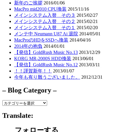
新年のご挨拶
2016/01/06
MacPro mid2010 CPU換装
2015/11/16
メインシステム入替 その３
2015/02/27
メインシステム入替 その２
2015/02/21
メインシステム入替 その１
2015/02/20
メンテ中 Neumann U87 Ai 退院
2014/05/01
MacProのHDをSSDへ換装
2014/04/16
2014年の抱負
2014/01/01
【発信】GoldRush Music No.13
2013/12/29
KORG MR-2000S HDD換装
2013/06/01
【発信】GoldRush Music No.12
2013/03/11
！！謹賀新年！！
2013/01/07
今年も有り難うございました。
2012/12/31
– Blog Category –
–
Blog
Category
Translate:
–
フォローする