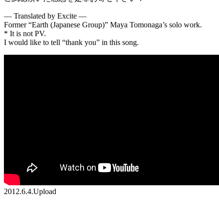
— Translated by Excite —
Former “Earth (Japanese Group)” Maya Tomonaga’s solo work.
* It is not PV.
I would like to tell “thank you” in this song.
2012.6.4.Upload