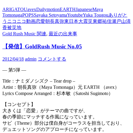
ARIGATOU
avex
Dailymotion
EARTH
Japanese
Maya
Tomonaga
POPS
Sayaka Setoyama
Youtube
Yuka Tougou
ありがと
う
ニコニコ動画
恋愛
朝長真弥
東日本大震災
東郷祐佳
瀬戸山清
香
被災地
Gold Rush Music 関連
,
最近の出来事
【発信】GoldRush Music No.05
2012/04/18
admin
コメントする
— 第5弾 —
Title：ナミダノシズク – Tear drop –
Artist：朝長真弥（Maya Tomonaga）元 EARTH （avex）
Lyrics Compose Arranged：杉本敏（Satoshi Sugimoto）
【コンセプト】
大きくは「恋愛」がテーマの曲ですが、
春の季節にマッチする作風になっています。
サビ（Theme）部分は僕自身がコーラスを担当しており、
デュエットソングのアプローチになっています。