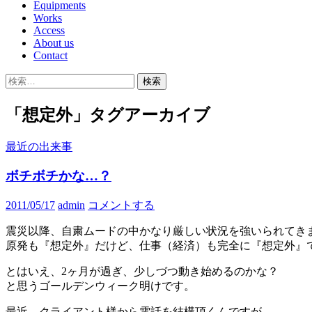
Equipments
Works
Access
About us
Contact
検
索:
「想定外」タグアーカイブ
最近の出来事
ボチボチかな…？
2011/05/17
admin
コメントする
震災以降、自粛ムードの中かなり厳しい状況を強いられてき
原発も『想定外』だけど、仕事（経済）も完全に『想定外』
とはいえ、2ヶ月が過ぎ、少しづつ動き始めるのかな？
と思うゴールデンウィーク明けです。
最近、クライアント様から電話を結構頂くんですが、