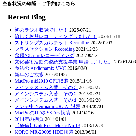
空き状況の確認・ご予約はこちら
– Recent Blog –
初のラジオ収録でした！
2025/07/21
珍しくお琴レコーディングしました！
2024/11/18
ストリングスカルテット Recording
2022/01/03
ブラスセクション Recording
2021/12/23
念願のDrumレコーディング
2021/09/13
文化芸術活動の継続支援事業 申請しました。
2020/12/08
魔法の Audionamix VVC
2016/02/01
新年のご挨拶
2016/01/06
MacPro mid2010 CPU換装
2015/11/16
メインシステム入替 その３
2015/02/27
メインシステム入替 その２
2015/02/21
メインシステム入替 その１
2015/02/20
メンテ中 Neumann U87 Ai 退院
2014/05/01
MacProのHDをSSDへ換装
2014/04/16
2014年の抱負
2014/01/01
【発信】GoldRush Music No.13
2013/12/29
KORG MR-2000S HDD換装
2013/06/01