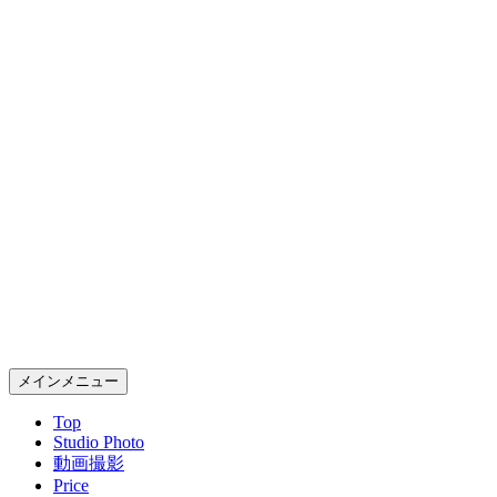
コ
ン
テ
ン
ツ
へ
ス
キ
ッ
プ
Gold Rush Studio
検
メインメニュー
索
Top
Studio Photo
動画撮影
Price