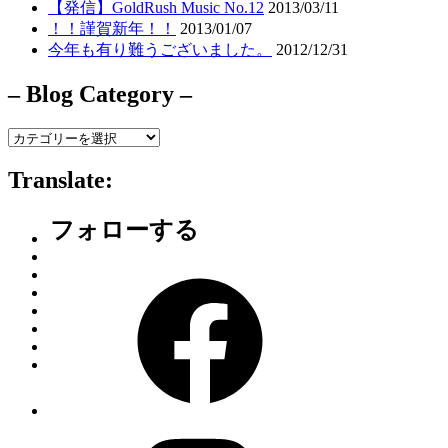
【発信】GoldRush Music No.12
2013/03/11
！！謹賀新年！！
2013/01/07
今年も有り難うございました。
2012/12/31
– Blog Category –
–
Blog
Category
Translate:
–
フォローする
Facebook
Instagram