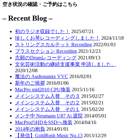
空き状況の確認・ご予約はこちら
– Recent Blog –
初のラジオ収録でした！
2025/07/21
珍しくお琴レコーディングしました！
2024/11/18
ストリングスカルテット Recording
2022/01/03
ブラスセクション Recording
2021/12/23
念願のDrumレコーディング
2021/09/13
文化芸術活動の継続支援事業 申請しました。
2020/12/08
魔法の Audionamix VVC
2016/02/01
新年のご挨拶
2016/01/06
MacPro mid2010 CPU換装
2015/11/16
メインシステム入替 その３
2015/02/27
メインシステム入替 その２
2015/02/21
メインシステム入替 その１
2015/02/20
メンテ中 Neumann U87 Ai 退院
2014/05/01
MacProのHDをSSDへ換装
2014/04/16
2014年の抱負
2014/01/01
【発信】GoldRush Music No.13
2013/12/29