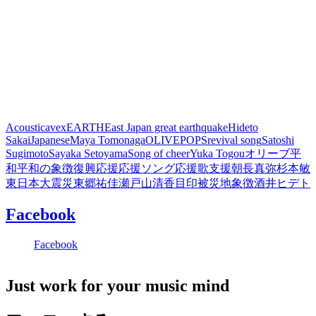
Acoustic
avex
EARTH
East Japan great earthquake
Hideto
Sakai
Japanese
Maya Tomonaga
OLIVE
POPS
revival song
Satoshi
Sugimoto
Sayaka Setoyama
Song of cheer
Yuka Togou
オリーブ
平
和
平和の象徴
復興
応援
応援ソング
応援歌
支援
朝長真弥
杉本敏
東日本大震災
東郷祐佳
瀬戸山清香
目印
被災地
象徴
酒井ヒデト
Facebook
Facebook
Just work for your music mind