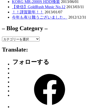
KORG MR-2000S HDD換装
2013/06/01
【発信】GoldRush Music No.12
2013/03/11
！！謹賀新年！！
2013/01/07
今年も有り難うございました。
2012/12/31
– Blog Category –
–
Blog
Category
Translate:
–
フォローする
Facebook
Instagram