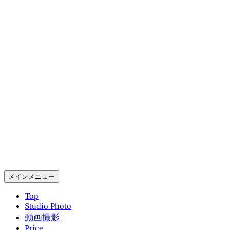
コ
ン
テ
ン
ツ
へ
ス
キ
ッ
プ
Gold Rush Studio
検
メインメニュー
索
Top
Studio Photo
動画撮影
Price