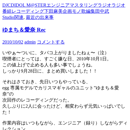
DJCD
IDOL M@STER
エンジニア
マスタリング
ラジオ
ラジオ
番組
レコーディング
下田麻美
企画モノ
歌編集
田中武
Studio関連
,
最近の出来事
ゆまち＆愛奈 Rec
2010/10/02
admin
コメントする
いやぁ〜ついに、タバコ上がりましたねぇ〜（泣）
喫煙者にとっては、すごく嫌な日、2010年10月1日。
この値上げで止める人も多い事でしょうね。
しっかり9月28日に、まとめ買いしました！！
それはさておき、先日いつもやっている、
egg 専属モデルでカリスマギャルのユニット”ゆまち＆愛
奈”の
次回作のレコーディングだった。
久しぶりに2人に会ったけど、相変わらず元気いっぱいでし
た！
作業内容はいつもながら、エンジニア（録り）しながらディ
レクション…