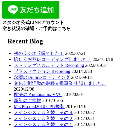
スタジオ公式LINEアカウント
空き状況の確認・ご予約はこちら
– Recent Blog –
初のラジオ収録でした！
2025/07/21
珍しくお琴レコーディングしました！
2024/11/18
ストリングスカルテット Recording
2022/01/03
ブラスセクション Recording
2021/12/23
念願のDrumレコーディング
2021/09/13
文化芸術活動の継続支援事業 申請しました。
2020/12/08
魔法の Audionamix VVC
2016/02/01
新年のご挨拶
2016/01/06
MacPro mid2010 CPU換装
2015/11/16
メインシステム入替 その３
2015/02/27
メインシステム入替 その２
2015/02/21
メインシステム入替 その１
2015/02/20