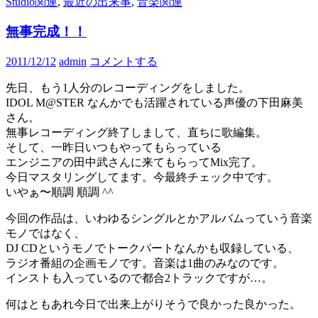
Studio関連
,
最近の出来事
,
音楽関連
無事完成！！
2011/12/12
admin
コメントする
先日、もう1人分のレコーディングをしました。
IDOL M@STER なんかでも活躍されている声優の下田麻美
さん。
無事レコーディング終了しまして、直ちに歌編集。
そして、一昨日いつもやってもらっている
エンジニアの田中武さんに来てもらってMix完了。
今日マスタリングしてます。今最終チェック中です。
いやぁ〜順調 順調 ^^
今回の作品は、いわゆるシングルとかアルバムっていう音楽
モノではなく、
DJ CDというモノでトークパートなんかも収録している、
ラジオ番組の企画モノです。音楽は1曲のみなのです。
インストも入っているので都合2トラックですが…。
何はともあれ今日で出来上がりそうで良かった良かった。