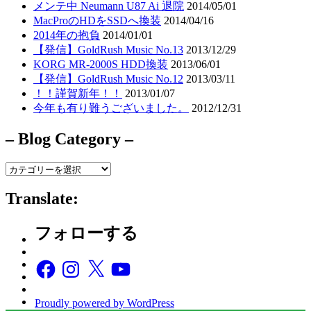
メンテ中 Neumann U87 Ai 退院
2014/05/01
MacProのHDをSSDへ換装
2014/04/16
2014年の抱負
2014/01/01
【発信】GoldRush Music No.13
2013/12/29
KORG MR-2000S HDD換装
2013/06/01
【発信】GoldRush Music No.12
2013/03/11
！！謹賀新年！！
2013/01/07
今年も有り難うございました。
2012/12/31
– Blog Category –
–
Blog
Category
Translate:
–
フォローする
Facebook
Instagram
X
YouTube
Proudly powered by WordPress