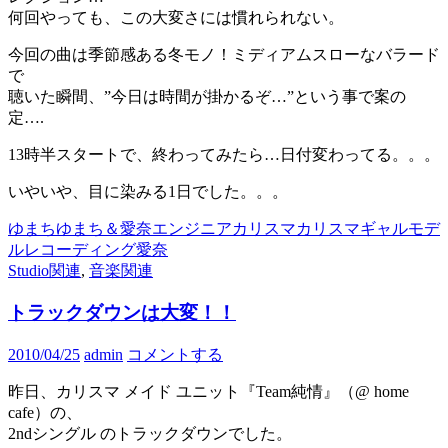
何回やっても、この大変さには慣れられない。
今回の曲は季節感ある冬モノ！ミディアムスローなバラード
で
聴いた瞬間、”今日は時間が掛かるぞ…”という事で案の
定….
13時半スタートで、終わってみたら…日付変わってる。。。
いやいや、目に染みる1日でした。。。
ゆまち
ゆまち＆愛奈
エンジニア
カリスマ
カリスマギャル
モデ
ル
レコーディング
愛奈
Studio関連
,
音楽関連
トラックダウンは大変！！
2010/04/25
admin
コメントする
昨日、カリスマ メイド ユニット『Team純情』（@ home
cafe）の、
2ndシングル のトラックダウンでした。