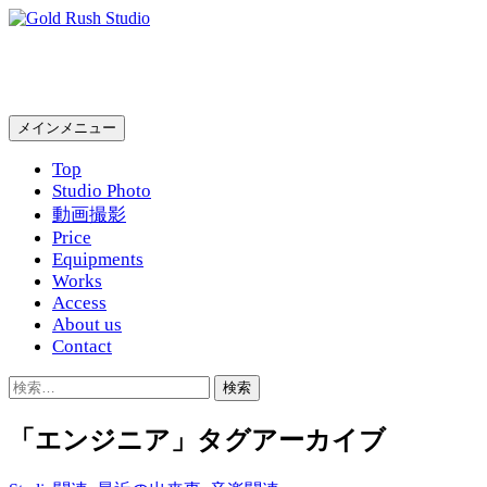
コ
ン
Gold Rush Studio
テ
ン
ツ
検
メインメニュー
へ
索
ス
Top
キ
Studio Photo
ッ
動画撮影
プ
Price
Equipments
Works
Access
About us
Contact
検
索:
「エンジニア」タグアーカイブ