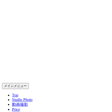
コ
ン
テ
ン
ツ
へ
ス
キ
ッ
プ
Gold Rush Studio
検
メインメニュー
索
Top
Studio Photo
動画撮影
Price