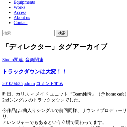
Equipments
Works
Access
About us
Contact
検
索:
「ディレクター」タグアーカイブ
Studio関連
,
音楽関連
トラックダウンは大変！！
2010/04/25
admin
コメントする
昨日、カリスマ メイド ユニット『Team純情』（@ home caf
2ndシングル のトラックダウンでした。
今作品は2曲入りシングルで前回同様、サウンドプロデューサ
り、
アレンジャーでもあるという立場で関わってます。