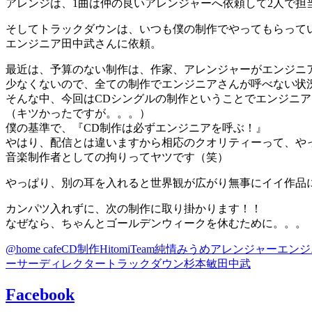
アレンジは、1曲は仲の良いアレンジャーへ依頼して2人で担
そしてトラックダウンは、いつも僕の制作でやってもらって
エンジニア田中武さんに依頼。
最近は、予算のない制作は、作家、アレンジャーがエンジニ
少なくないので、全ての制作でエンジニアさんが呼べない状
そんな中、今回はCDシングルの制作ということでエンジニ
（キツかったですが。。。）
僕の基準で、『CD制作は必ずエンジニアを呼ぶ！』
やはり、配信とは違いますから相応のクオリティーって、や
音楽制作者としての拘りってヤツです（笑）
やっぱり、別の耳を入れると世界観が広がり無事にイイ作品
カンパツ入れずに、次の制作に取り掛かります！！
なぜなら、ちゃんとゴールデンウィークを休むために。。。
@home cafe
CD制作
Hitomi
Team純情
みうめ
アレンジャー
エンジ
ーサー
ディレクター
トラックダウン
杉本敏
田中武
Facebook