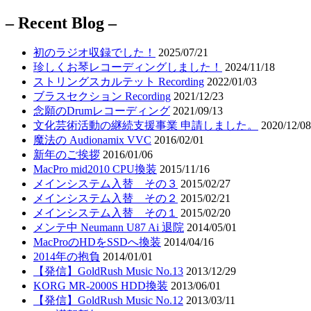
– Recent Blog –
初のラジオ収録でした！
2025/07/21
珍しくお琴レコーディングしました！
2024/11/18
ストリングスカルテット Recording
2022/01/03
ブラスセクション Recording
2021/12/23
念願のDrumレコーディング
2021/09/13
文化芸術活動の継続支援事業 申請しました。
2020/12/08
魔法の Audionamix VVC
2016/02/01
新年のご挨拶
2016/01/06
MacPro mid2010 CPU換装
2015/11/16
メインシステム入替 その３
2015/02/27
メインシステム入替 その２
2015/02/21
メインシステム入替 その１
2015/02/20
メンテ中 Neumann U87 Ai 退院
2014/05/01
MacProのHDをSSDへ換装
2014/04/16
2014年の抱負
2014/01/01
【発信】GoldRush Music No.13
2013/12/29
KORG MR-2000S HDD換装
2013/06/01
【発信】GoldRush Music No.12
2013/03/11