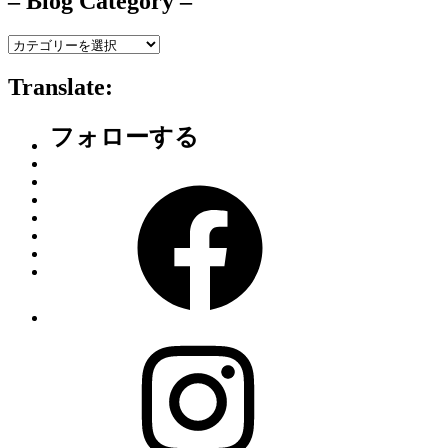
– Blog Category –
–
Blog
Category
Translate:
–
フォローする
Facebook
Instagram