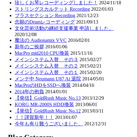
珍しくお琴レコーディングしました！
2024/11/18
ストリングスカルテット Recording
2022/01/03
ブラスセクション Recording
2021/12/23
念願のDrumレコーディング
2021/09/13
文化芸術活動の継続支援事業 申請しました。
2020/12/08
魔法の Audionamix VVC
2016/02/01
新年のご挨拶
2016/01/06
MacPro mid2010 CPU換装
2015/11/16
メインシステム入替 その３
2015/02/27
メインシステム入替 その２
2015/02/21
メインシステム入替 その１
2015/02/20
メンテ中 Neumann U87 Ai 退院
2014/05/01
MacProのHDをSSDへ換装
2014/04/16
2014年の抱負
2014/01/01
【発信】GoldRush Music No.13
2013/12/29
KORG MR-2000S HDD換装
2013/06/01
【発信】GoldRush Music No.12
2013/03/11
！！謹賀新年！！
2013/01/07
今年も有り難うございました。
2012/12/31