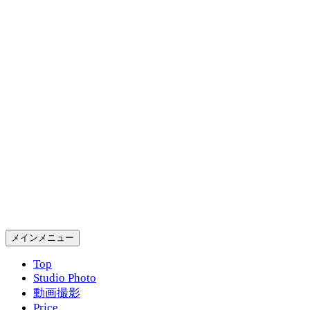
コ
ン
テ
ン
ツ
へ
ス
キ
ッ
プ
Gold Rush Studio
検
メインメニュー
索
Top
Studio Photo
動画撮影
Price