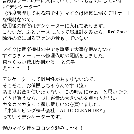
普段はブースの中に入れていて、いつもは気にしていな
い”デシケーター”
（湿度管理してある箱です）マイクは湿気に弱くデリケート
な機材なので、
使用後の保管はデシケーターに入れてあります。
こないだ、ふとブースに入って湿度計をみたら、Red Zone！
除湿の際に回るファンの音もしていない。
マイクは音楽機材の中でも重要で大事な機材なので、
すぐさまメーカーへ修理依頼の電話をしました。
買うくらい費用が掛かる….との事。
え〜〜〜！！
デシケーターって汎用性があまりないので、
そこそこ、お値段しちゃうんです（泣）
あまりお金を使いたくない、この時期にかぁ…と思いつつ、
どうせ買うなら、少し容量の大きいのを買おうと思い、
カタカタカタって探し新しいのを買いました。
「東洋リビング株式会社 AUTO CLEAN DRY」
っていうデシケーターです。
僕のマイク達をヨロシク頼みま〜す！