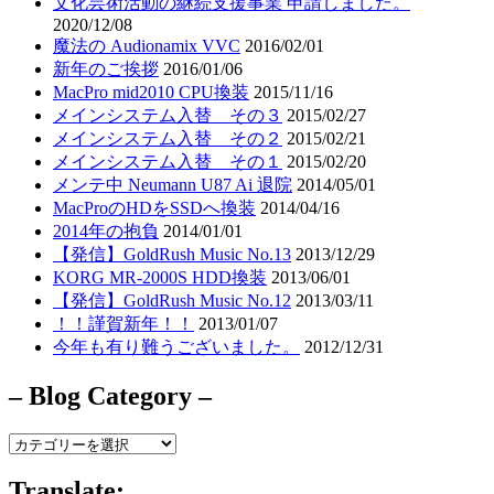
文化芸術活動の継続支援事業 申請しました。
2020/12/08
魔法の Audionamix VVC
2016/02/01
新年のご挨拶
2016/01/06
MacPro mid2010 CPU換装
2015/11/16
メインシステム入替 その３
2015/02/27
メインシステム入替 その２
2015/02/21
メインシステム入替 その１
2015/02/20
メンテ中 Neumann U87 Ai 退院
2014/05/01
MacProのHDをSSDへ換装
2014/04/16
2014年の抱負
2014/01/01
【発信】GoldRush Music No.13
2013/12/29
KORG MR-2000S HDD換装
2013/06/01
【発信】GoldRush Music No.12
2013/03/11
！！謹賀新年！！
2013/01/07
今年も有り難うございました。
2012/12/31
– Blog Category –
–
Blog
Category
Translate: