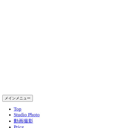
コ
ン
テ
ン
ツ
へ
ス
キ
ッ
プ
Gold Rush Studio
検
メインメニュー
索
Top
Studio Photo
動画撮影
Price