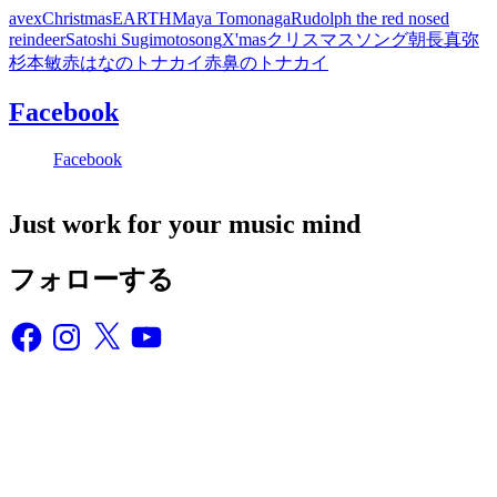
avex
Christmas
EARTH
Maya Tomonaga
Rudolph the red nosed
reindeer
Satoshi Sugimoto
song
X'mas
クリスマス
ソング
朝長真弥
杉本敏
赤はなのトナカイ
赤鼻のトナカイ
Facebook
Facebook
Just work for your music mind
フォローする
Facebook
Instagram
X
YouTube