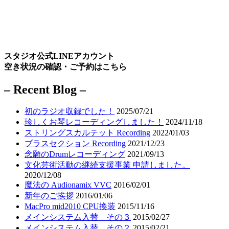
スタジオ公式LINEアカウント
空き状況の確認・ご予約はこちら
– Recent Blog –
初のラジオ収録でした！
2025/07/21
珍しくお琴レコーディングしました！
2024/11/18
ストリングスカルテット Recording
2022/01/03
ブラスセクション Recording
2021/12/23
念願のDrumレコーディング
2021/09/13
文化芸術活動の継続支援事業 申請しました。
2020/12/08
魔法の Audionamix VVC
2016/02/01
新年のご挨拶
2016/01/06
MacPro mid2010 CPU換装
2015/11/16
メインシステム入替 その３
2015/02/27
メインシステム入替 その２
2015/02/21