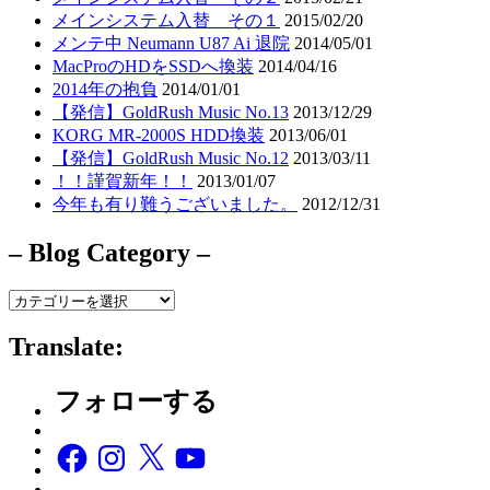
メインシステム入替 その１
2015/02/20
メンテ中 Neumann U87 Ai 退院
2014/05/01
MacProのHDをSSDへ換装
2014/04/16
2014年の抱負
2014/01/01
【発信】GoldRush Music No.13
2013/12/29
KORG MR-2000S HDD換装
2013/06/01
【発信】GoldRush Music No.12
2013/03/11
！！謹賀新年！！
2013/01/07
今年も有り難うございました。
2012/12/31
– Blog Category –
–
Blog
Category
Translate:
–
フォローする
Facebook
Instagram
X
YouTube