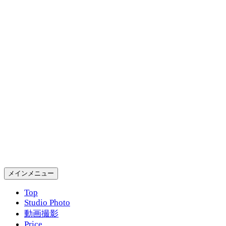
コ
ン
テ
ン
ツ
へ
ス
キ
ッ
プ
Gold Rush Studio
検
メインメニュー
索
Top
Studio Photo
動画撮影
Price