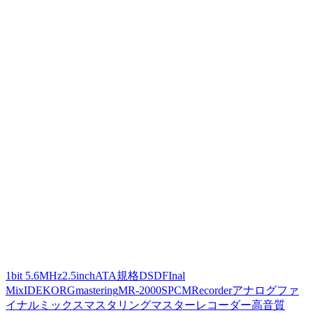
1bit 5.6MHz
2.5inch
ATA規格
DSD
FInal
Mix
IDE
KORG
mastering
MR-2000S
PCM
Recorder
アナログ
ファ
イナルミックス
マスタリング
マスター
レコーダー
高音質