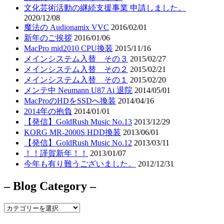
文化芸術活動の継続支援事業 申請しました。
2020/12/08
魔法の Audionamix VVC
2016/02/01
新年のご挨拶
2016/01/06
MacPro mid2010 CPU換装
2015/11/16
メインシステム入替 その３
2015/02/27
メインシステム入替 その２
2015/02/21
メインシステム入替 その１
2015/02/20
メンテ中 Neumann U87 Ai 退院
2014/05/01
MacProのHDをSSDへ換装
2014/04/16
2014年の抱負
2014/01/01
【発信】GoldRush Music No.13
2013/12/29
KORG MR-2000S HDD換装
2013/06/01
【発信】GoldRush Music No.12
2013/03/11
！！謹賀新年！！
2013/01/07
今年も有り難うございました。
2012/12/31
– Blog Category –
–
Blog