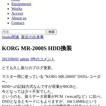
Equipments
Works
Access
About us
Contact
検
索:
Studio関連
,
最近の出来事
KORG MR-2000S HDD換装
2013/06/01
admin
3件のコメント
とても久し振りのブログ更新。
マスター用に使っている ”KORG MR-2000S” DSDレコーダ
ー。
HDDへの記録方式なんですが容量が80GBと、
今となっては少々不安でした。
というのも、扱うデータ容量がPCM（wav,aifなど）に比べ、
DSDとなるとモードにもよりますが、1bit 5.6MHzという