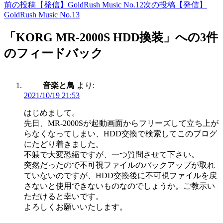
前の投稿
【発信】GoldRush Music No.12
次の投稿
【発信】
投
GoldRush Music No.13
稿
「KORG MR-2000S HDD換装」への3件
ナ
のフィードバック
ビ
ゲ
ー
音楽と鳥
より:
2021/10/19 21:53
シ
はじめまして。
ョ
先日、MR-2000Sが起動画面からフリーズして立ち上が
ン
らなくなってしまい、HDD交換で検索してこのブログ
にたどり着きました。
不躾で大変恐縮ですが、一つ質問させて下さい。
突然だったので不可視ファイルのバックアップが取れ
ていないのですが、HDD交換後に不可視ファイルを戻
さないと使用できないものなのでしょうか。ご教示い
ただけると幸いです。
よろしくお願いいたします。