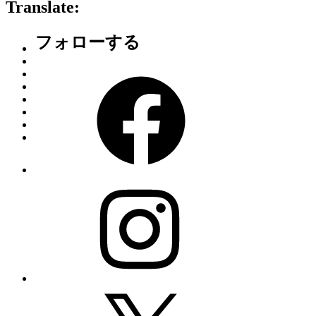
Category
Translate:
–
フォローする
Facebook
Instagram
X