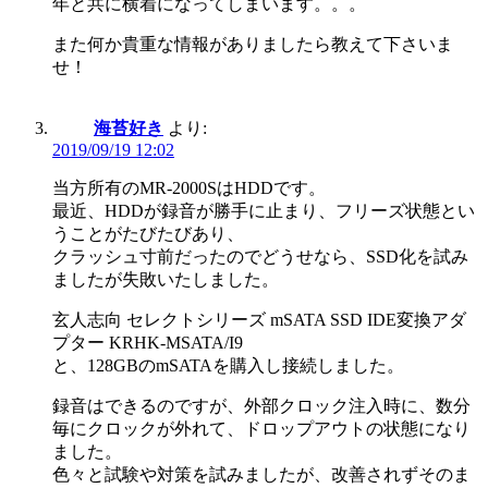
年と共に横着になってしまいます。。。
また何か貴重な情報がありましたら教えて下さいま
せ！
海苔好き
より:
2019/09/19 12:02
当方所有のMR-2000SはHDDです。
最近、HDDが録音が勝手に止まり、フリーズ状態とい
うことがたびたびあり、
クラッシュ寸前だったのでどうせなら、SSD化を試み
ましたが失敗いたしました。
玄人志向 セレクトシリーズ mSATA SSD IDE変換アダ
プター KRHK-MSATA/I9
と、128GBのmSATAを購入し接続しました。
録音はできるのですが、外部クロック注入時に、数分
毎にクロックが外れて、ドロップアウトの状態になり
ました。
色々と試験や対策を試みましたが、改善されずそのま