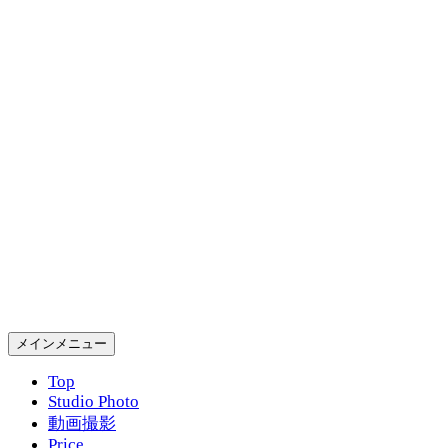
コ
ン
テ
ン
ツ
へ
ス
キ
ッ
プ
Gold Rush Studio
検
メインメニュー
索
Top
Studio Photo
動画撮影
Price