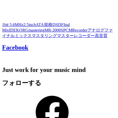
1bit 5.6MHz
2.5inch
ATA規格
DSD
FInal
Mix
IDE
KORG
mastering
MR-2000S
PCM
Recorder
アナログ
ファ
イナルミックス
マスタリング
マスター
レコーダー
高音質
Facebook
Just work for your music mind
フォローする
Facebook