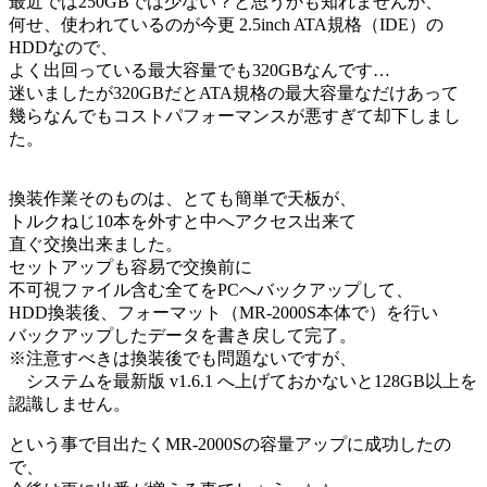
最近では250GBでは少ない？と思うかも知れませんが、
何せ、使われているのが今更 2.5inch ATA規格（IDE）の
HDDなので、
よく出回っている最大容量でも320GBなんです…
迷いましたが320GBだとATA規格の最大容量なだけあって
幾らなんでもコストパフォーマンスが悪すぎて却下しまし
た。
換装作業そのものは、とても簡単で天板が、
トルクねじ10本を外すと中へアクセス出来て
直ぐ交換出来ました。
セットアップも容易で交換前に
不可視ファイル含む全てをPCへバックアップして、
HDD換装後、フォーマット（MR-2000S本体で）を行い
バックアップしたデータを書き戻して完了。
※注意すべきは換装後でも問題ないですが、
システムを最新版 v1.6.1 へ上げておかないと128GB以上を
認識しません。
という事で目出たくMR-2000Sの容量アップに成功したの
で、