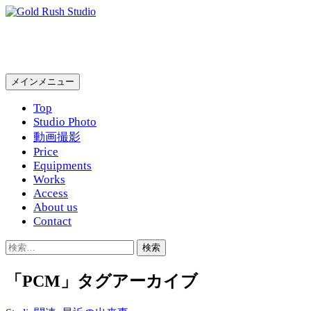
コ
ン
Gold Rush Studio
テ
ン
ツ
検
メインメニュー
へ
索
ス
Top
キ
Studio Photo
ッ
動画撮影
プ
Price
Equipments
Works
Access
About us
Contact
検
索:
「PCM」タグアーカイブ