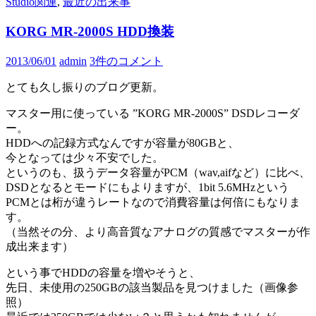
Studio関連
,
最近の出来事
KORG MR-2000S HDD換装
2013/06/01
admin
3件のコメント
とても久し振りのブログ更新。
マスター用に使っている ”KORG MR-2000S” DSDレコーダ
ー。
HDDへの記録方式なんですが容量が80GBと、
今となっては少々不安でした。
というのも、扱うデータ容量がPCM（wav,aifなど）に比べ、
DSDとなるとモードにもよりますが、1bit 5.6MHzという
PCMとは桁が違うレートなので消費容量は何倍にもなりま
す。
（当然その分、より高音質なアナログの質感でマスターが作
成出来ます）
という事でHDDの容量を増やそうと、
先日、未使用の250GBの該当製品を見つけました（画像参
照）