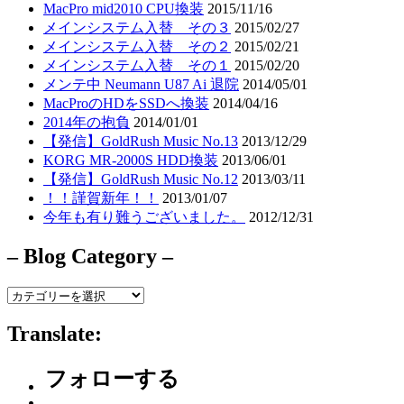
MacPro mid2010 CPU換装
2015/11/16
メインシステム入替 その３
2015/02/27
メインシステム入替 その２
2015/02/21
メインシステム入替 その１
2015/02/20
メンテ中 Neumann U87 Ai 退院
2014/05/01
MacProのHDをSSDへ換装
2014/04/16
2014年の抱負
2014/01/01
【発信】GoldRush Music No.13
2013/12/29
KORG MR-2000S HDD換装
2013/06/01
【発信】GoldRush Music No.12
2013/03/11
！！謹賀新年！！
2013/01/07
今年も有り難うございました。
2012/12/31
– Blog Category –
–
Blog
Category
Translate:
–
フォローする