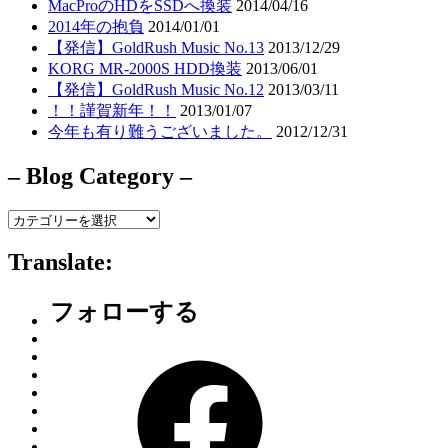
MacProのHDをSSDへ換装
2014/04/16
2014年の抱負
2014/01/01
【発信】GoldRush Music No.13
2013/12/29
KORG MR-2000S HDD換装
2013/06/01
【発信】GoldRush Music No.12
2013/03/11
！！謹賀新年！！
2013/01/07
今年も有り難うございました。
2012/12/31
– Blog Category –
–
Blog
Category
Translate:
–
フォローする
Facebook