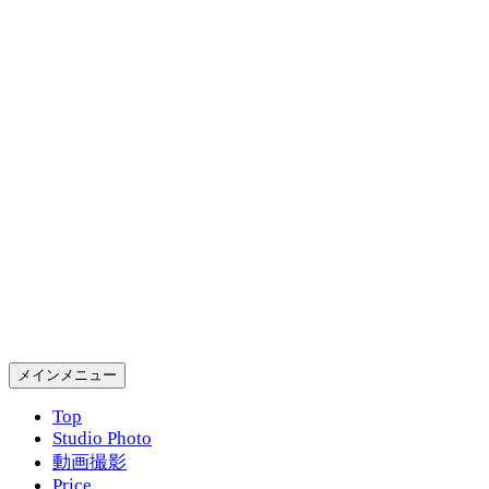
コ
ン
テ
ン
ツ
へ
ス
キ
ッ
プ
Gold Rush Studio
検
メインメニュー
索
Top
Studio Photo
動画撮影
Price