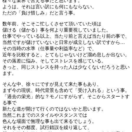
様々な業界で言える事だと思います。
ようは、それは言い訳にも何にもならない、
ただの「負け惜しみ」だと言う事。
数年前、そこそこ忙しくさせて頂いていた頃は
儲ける（儲かる）事を何より重要視していました。
仕事でやっている以上、当たり前と言えば当たり前の事で、
当然ですが儲けていないと日常が成立しない訳ですから…
その当時の水準（仕事量や利益率など）で、
近年を比較すると、とてもじゃないけど溜め息しか出ない。
その落差に悩み、そしてストレスを感じている。
きっと、同じストレスを持った人は少なくないだろうと思い
ます。
そんな中、徐々にですが見えて来た事もあり、
まず今の現状、時代背景も含めて「受け入れる」という事。
「過去の栄光」的な？モノにすがらず、そこからスタートす
る事で
新たな道が開けて行くのではないかと思います。
当然これまでのスタイルやスタンスでは
色んな場面で無理な事も出て来るでしょう。
それをその都度、試行錯誤を繰り返して、