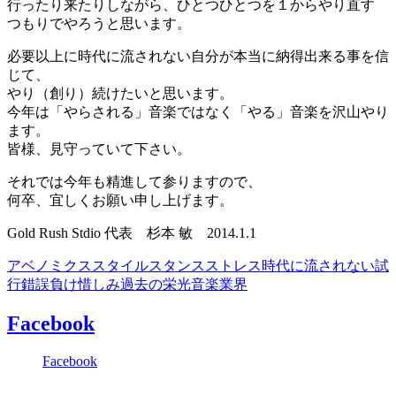
行ったり来たりしながら、ひとつひとつを１からやり直す
つもりでやろうと思います。
必要以上に時代に流されない自分が本当に納得出来る事を信
じて、
やり（創り）続けたいと思います。
今年は「やらされる」音楽ではなく「やる」音楽を沢山やり
ます。
皆様、見守っていて下さい。
それでは今年も精進して参りますので、
何卒、宜しくお願い申し上げます。
Gold Rush Stdio 代表 杉本 敏 2014.1.1
アベノミクス
スタイル
スタンス
ストレス
時代に流されない
試
行錯誤
負け惜しみ
過去の栄光
音楽業界
Facebook
Facebook