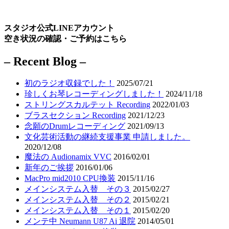
スタジオ公式LINEアカウント
空き状況の確認・ご予約はこちら
– Recent Blog –
初のラジオ収録でした！
2025/07/21
珍しくお琴レコーディングしました！
2024/11/18
ストリングスカルテット Recording
2022/01/03
ブラスセクション Recording
2021/12/23
念願のDrumレコーディング
2021/09/13
文化芸術活動の継続支援事業 申請しました。
2020/12/08
魔法の Audionamix VVC
2016/02/01
新年のご挨拶
2016/01/06
MacPro mid2010 CPU換装
2015/11/16
メインシステム入替 その３
2015/02/27
メインシステム入替 その２
2015/02/21
メインシステム入替 その１
2015/02/20
メンテ中 Neumann U87 Ai 退院
2014/05/01