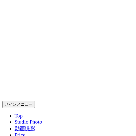
コ
ン
テ
ン
ツ
へ
ス
キ
ッ
プ
Gold Rush Studio
検
メインメニュー
索
Top
Studio Photo
動画撮影
Price