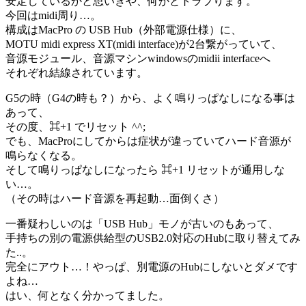
安定しているかと思いきや、何かとトラブります。
今回はmidi周り…。
構成はMacPro の USB Hub（外部電源仕様）に、
MOTU midi express XT(midi interface)が2台繋がっていて、
音源モジュール、音源マシンwindowsのmidii interface
へ
それぞれ結線されています。
G5の時（G4の時も？）から、よく鳴りっぱなしになる事は
あって、
その度、⌘+1 でリセット ^^;
でも、MacProにしてからは症状が違っていてハード音源が
鳴らなくなる。
そして鳴りっぱなしになったら ⌘+1 リセットが通用しな
い…。
（その時はハード音源を再起動…面倒くさ）
一番疑わしいのは「USB Hub」モノが古いのもあって、
手持ちの別の電源供給型のUSB2.0対応のHubに取り替えてみ
た..。
完全にアウト…！やっぱ、別電源のHubにしないとダメです
よね…
はい、何となく分かってました。