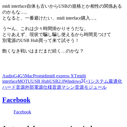
midi interface自体も古いからUSBの規格とか相性の関係ある
のかもな…。
となると、一番避けたい、midi interface購入…。
う〜ん、これは少々時間掛かりそうだな。
とりあえず、現状で騙し騙し使えるから時間見つけて
別電源のUSB Hub買って来て試そう！
飽くなき戦いはまだまだ続く…のかな？
Audio
G4
G5
MacPro
midi
midi express XT
midii
interface
MOTU
USB Hub
USB2.0
Windows
⌘+1
システム最適化
ハード音源
外部電源仕様
音源マシン
音源モジュール
Facebook
Facebook