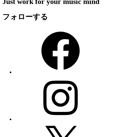
Just work for your music mind
フォローする
Facebook
Instagram
X