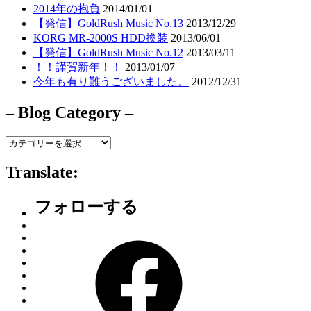
2014年の抱負
2014/01/01
【発信】GoldRush Music No.13
2013/12/29
KORG MR-2000S HDD換装
2013/06/01
【発信】GoldRush Music No.12
2013/03/11
！！謹賀新年！！
2013/01/07
今年も有り難うございました。
2012/12/31
– Blog Category –
–
Blog
Category
Translate:
–
フォローする
Facebook