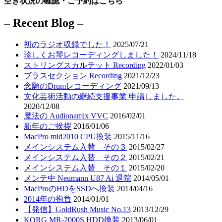
空き状況の確認・ご予約はこちら
– Recent Blog –
初のラジオ収録でした！
2025/07/21
珍しくお琴レコーディングしました！
2024/11/18
ストリングスカルテット Recording
2022/01/03
ブラスセクション Recording
2021/12/23
念願のDrumレコーディング
2021/09/13
文化芸術活動の継続支援事業 申請しました。
2020/12/08
魔法の Audionamix VVC
2016/02/01
新年のご挨拶
2016/01/06
MacPro mid2010 CPU換装
2015/11/16
メインシステム入替 その３
2015/02/27
メインシステム入替 その２
2015/02/21
メインシステム入替 その１
2015/02/20
メンテ中 Neumann U87 Ai 退院
2014/05/01
MacProのHDをSSDへ換装
2014/04/16
2014年の抱負
2014/01/01
【発信】GoldRush Music No.13
2013/12/29
KORG MR-2000S HDD換装
2013/06/01