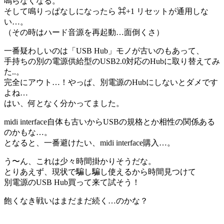
鳴らなくなる。
そして鳴りっぱなしになったら ⌘+1 リセットが通用しな
い…。
（その時はハード音源を再起動…面倒くさ）
一番疑わしいのは「USB Hub」モノが古いのもあって、
手持ちの別の電源供給型のUSB2.0対応のHubに取り替えてみ
た..。
完全にアウト…！やっぱ、別電源のHubにしないとダメです
よね…
はい、何となく分かってました。
midi interface自体も古いからUSBの規格とか相性の関係ある
のかもな…。
となると、一番避けたい、midi interface購入…。
う〜ん、これは少々時間掛かりそうだな。
とりあえず、現状で騙し騙し使えるから時間見つけて
別電源のUSB Hub買って来て試そう！
飽くなき戦いはまだまだ続く…のかな？