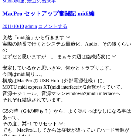
Studio関連
,
最近の出来事
MacPro セットアップ奮闘記 midi編
2011/10/10
admin
コメントする
突然「midi編」から行きます ^^
実際の順番で行くとシステム最適化、Audio、その後くらい
の
はずだと思いますが…。 まぁその辺は臨機応変に ^^
安定しているかと思いきや、何かとトラブります。
今回はmidi周り…。
構成はMacPro の USB Hub（外部電源仕様）に、
MOTU midi express XT(midi interface)が2台繋がっていて、
音源モジュール、音源マシンwindowsのmidii interface
へ
それぞれ結線されています。
G5の時（G4の時も？）から、よく鳴りっぱなしになる事は
あって、
その度、⌘+1 でリセット ^^;
でも、MacProにしてからは症状が違っていてハード音源が