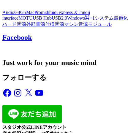
Audio
G4
G5
MacPro
midi
midi express XT
midii
interface
MOTU
USB Hub
USB2.0
Windows
⌘+1
システム最適化
ハード音源
外部電源仕様
音源マシン
音源モジュール
Facebook
Just work for your music mind
フォローする
Facebook
Instagram
X
YouTube
スタジオ公式LINEアカウント