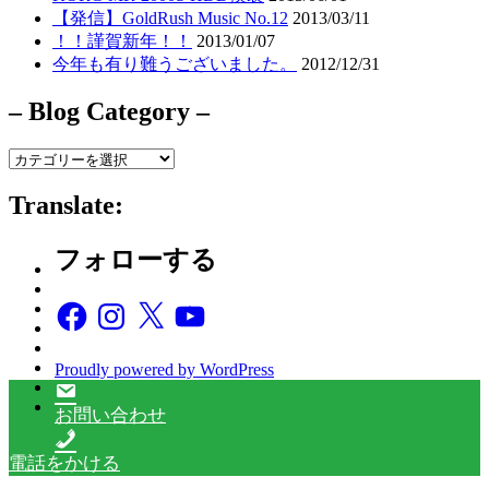
【発信】GoldRush Music No.12
2013/03/11
！！謹賀新年！！
2013/01/07
今年も有り難うございました。
2012/12/31
– Blog Category –
–
Blog
Category
Translate:
–
フォローする
Facebook
Instagram
X
YouTube
Proudly powered by WordPress
お問い合わせ
電話をかける