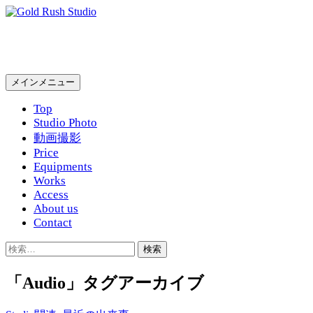
コ
ン
Gold Rush Studio
テ
ン
ツ
検
メインメニュー
へ
索
ス
Top
キ
Studio Photo
ッ
動画撮影
プ
Price
Equipments
Works
Access
About us
Contact
検
索:
「Audio」タグアーカイブ