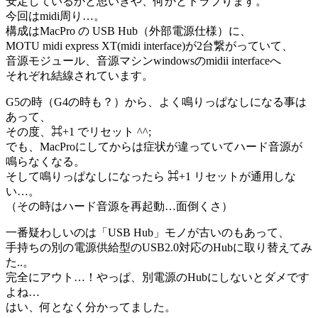
安定しているかと思いきや、何かとトラブります。
今回はmidi周り…。
構成はMacPro の USB Hub（外部電源仕様）に、
MOTU midi express XT(midi interface)が2台繋がっていて、
音源モジュール、音源マシンwindowsのmidii interface
へ
それぞれ結線されています。
G5の時（G4の時も？）から、よく鳴りっぱなしになる事は
あって、
その度、⌘+1 でリセット ^^;
でも、MacProにしてからは症状が違っていてハード音源が
鳴らなくなる。
そして鳴りっぱなしになったら ⌘+1 リセットが通用しな
い…。
（その時はハード音源を再起動…面倒くさ）
一番疑わしいのは「USB Hub」モノが古いのもあって、
手持ちの別の電源供給型のUSB2.0対応のHubに取り替えてみ
た..。
完全にアウト…！やっぱ、別電源のHubにしないとダメです
よね…
はい、何となく分かってました。