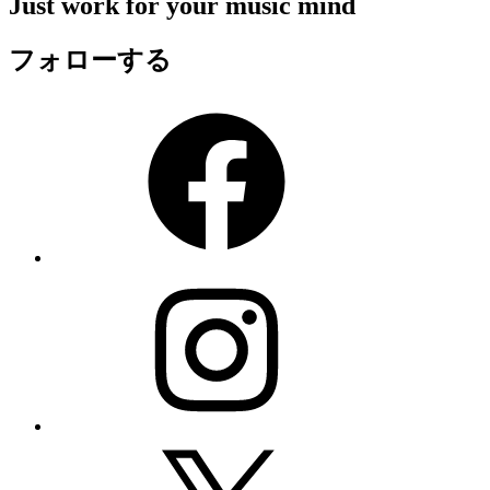
Just work for your music mind
フォローする
Facebook
Instagram
X