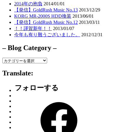
2014年の抱負
2014/01/01
【発信】GoldRush Music No.13
2013/12/29
KORG MR-2000S HDD換装
2013/06/01
【発信】GoldRush Music No.12
2013/03/11
！！謹賀新年！！
2013/01/07
今年も有り難うございました。
2012/12/31
– Blog Category –
–
Blog
Category
Translate:
–
フォローする
Facebook