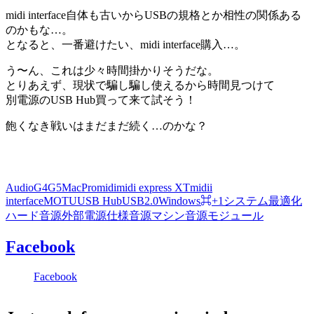
midi interface自体も古いからUSBの規格とか相性の関係ある
のかもな…。
となると、一番避けたい、midi interface購入…。
う〜ん、これは少々時間掛かりそうだな。
とりあえず、現状で騙し騙し使えるから時間見つけて
別電源のUSB Hub買って来て試そう！
飽くなき戦いはまだまだ続く…のかな？
Audio
G4
G5
MacPro
midi
midi express XT
midii
interface
MOTU
USB Hub
USB2.0
Windows
⌘+1
システム最適化
ハード音源
外部電源仕様
音源マシン
音源モジュール
Facebook
Facebook