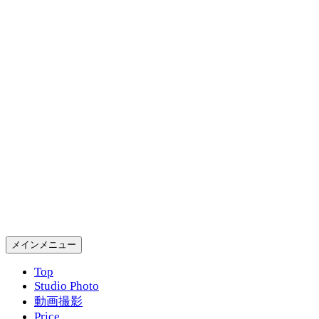
コ
ン
テ
ン
ツ
へ
ス
キ
ッ
プ
Gold Rush Studio
検
メインメニュー
索
Top
Studio Photo
動画撮影
Price