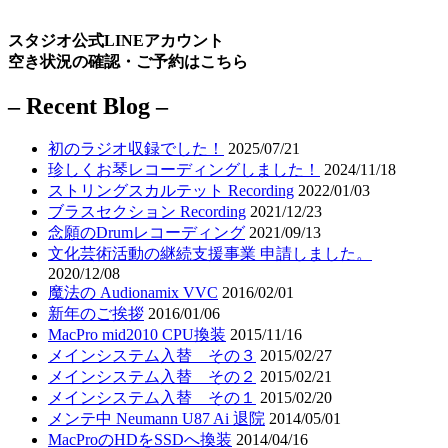
スタジオ公式LINEアカウント
空き状況の確認・ご予約はこちら
– Recent Blog –
初のラジオ収録でした！
2025/07/21
珍しくお琴レコーディングしました！
2024/11/18
ストリングスカルテット Recording
2022/01/03
ブラスセクション Recording
2021/12/23
念願のDrumレコーディング
2021/09/13
文化芸術活動の継続支援事業 申請しました。
2020/12/08
魔法の Audionamix VVC
2016/02/01
新年のご挨拶
2016/01/06
MacPro mid2010 CPU換装
2015/11/16
メインシステム入替 その３
2015/02/27
メインシステム入替 その２
2015/02/21
メインシステム入替 その１
2015/02/20
メンテ中 Neumann U87 Ai 退院
2014/05/01
MacProのHDをSSDへ換装
2014/04/16