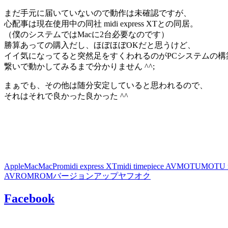
まだ手元に届いていないので動作は未確認ですが、
心配事は現在使用中の同社 midi express XTとの同居。
（僕のシステムではMacに2台必要なのです）
勝算あっての購入だし、ほぼほぼOKだと思うけど、
イイ気になってると突然足をすくわれるのがPCシステムの構
繋いで動かしてみるまで分かりません ^^;
まぁでも、その他は随分安定していると思われるので、
それはそれで良かった良かった ^^
Apple
Mac
MacPro
midi express XT
midi timepiece AV
MOTU
MOTU m
AV
ROM
ROMバージョンアップ
ヤフオク
Facebook