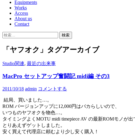
Equipments
Works
Access
About us
Contact
検
索:
「ヤフオク」タグアーカイブ
Studio関連
,
最近の出来事
MacPro セットアップ奮闘記 midi編 その3
2011/10/18
admin
コメントする
結局、買いました…。
ROM バージョンアップに12,000円はバカらしいので、
いつものヤフオクを物色…。
タイミングよくMOTU midi timepiece AV の最新ROMモノ
とりあえずゲットしました。
安く買えて代理店に頼むより少し安く購入！