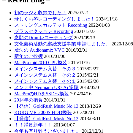
初のラジオ収録でした！
2025/07/21
珍しくお琴レコーディングしました！
2024/11/18
ストリングスカルテット Recording
2022/01/03
ブラスセクション Recording
2021/12/23
念願のDrumレコーディング
2021/09/13
文化芸術活動の継続支援事業 申請しました。
2020/12/08
魔法の Audionamix VVC
2016/02/01
新年のご挨拶
2016/01/06
MacPro mid2010 CPU換装
2015/11/16
メインシステム入替 その３
2015/02/27
メインシステム入替 その２
2015/02/21
メインシステム入替 その１
2015/02/20
メンテ中 Neumann U87 Ai 退院
2014/05/01
MacProのHDをSSDへ換装
2014/04/16
2014年の抱負
2014/01/01
【発信】GoldRush Music No.13
2013/12/29
KORG MR-2000S HDD換装
2013/06/01
【発信】GoldRush Music No.12
2013/03/11
！！謹賀新年！！
2013/01/07
今年も有り難うございました。
2012/12/31