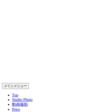
コ
ン
テ
ン
ツ
へ
ス
キ
ッ
プ
Gold Rush Studio
検
メインメニュー
索
Top
Studio Photo
動画撮影
Price