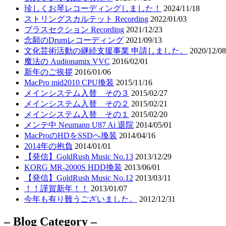
珍しくお琴レコーディングしました！
2024/11/18
ストリングスカルテット Recording
2022/01/03
ブラスセクション Recording
2021/12/23
念願のDrumレコーディング
2021/09/13
文化芸術活動の継続支援事業 申請しました。
2020/12/08
魔法の Audionamix VVC
2016/02/01
新年のご挨拶
2016/01/06
MacPro mid2010 CPU換装
2015/11/16
メインシステム入替 その３
2015/02/27
メインシステム入替 その２
2015/02/21
メインシステム入替 その１
2015/02/20
メンテ中 Neumann U87 Ai 退院
2014/05/01
MacProのHDをSSDへ換装
2014/04/16
2014年の抱負
2014/01/01
【発信】GoldRush Music No.13
2013/12/29
KORG MR-2000S HDD換装
2013/06/01
【発信】GoldRush Music No.12
2013/03/11
！！謹賀新年！！
2013/01/07
今年も有り難うございました。
2012/12/31
– Blog Category –