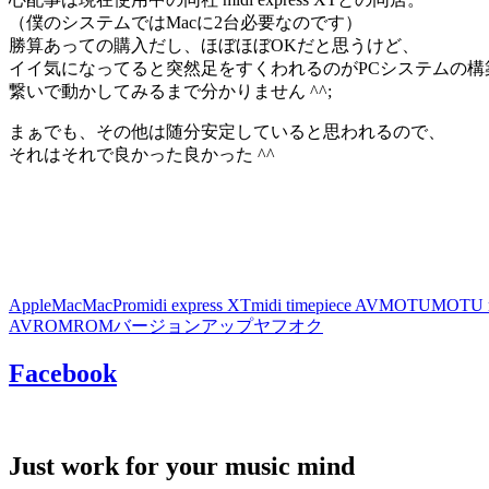
（僕のシステムではMacに2台必要なのです）
勝算あっての購入だし、ほぼほぼOKだと思うけど、
イイ気になってると突然足をすくわれるのがPCシステムの構
繋いで動かしてみるまで分かりません ^^;
まぁでも、その他は随分安定していると思われるので、
それはそれで良かった良かった ^^
Apple
Mac
MacPro
midi express XT
midi timepiece AV
MOTU
MOTU m
AV
ROM
ROMバージョンアップ
ヤフオク
Facebook
Just work for your music mind