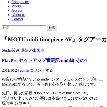
Equipments
Works
Access
About us
Contact
検
索:
「MOTU midi timepiece AV」タグア
Studio関連
,
最近の出来事
MacPro セットアップ奮闘記 midi編 その4
2011/10/24
admin
コメントする
相変わらず続いている midiインターフェイスのトラブル…。
MacProにするって、もう身も心も取り替えた感じです。
先日、買った最新ROMの MOTU midi timepiece AV。
ゴリゴリ使ってみない事には本当のとこ分からないけど
現時点ではOK！