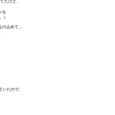
ってたけど、
ツを
。）
るの止めて…
M
が出ていたので、