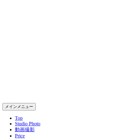
コ
ン
テ
ン
ツ
へ
ス
キ
ッ
プ
Gold Rush Studio
検
メインメニュー
索
Top
Studio Photo
動画撮影
Price