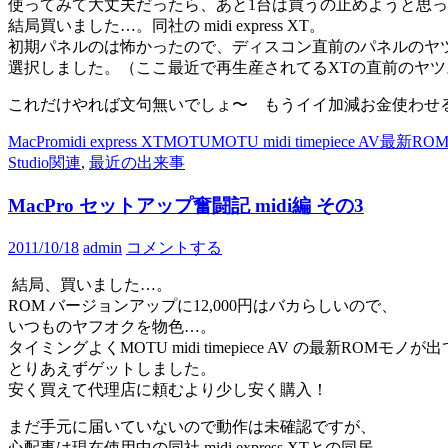
使ってみて大丈夫だったら、あと1台は買うの止めようと思
結局買いました…。同社の midi express XT。
初期パネルのは怖かったので、ディスコン直前のパネルのヤ
選択しました。（ここ最近で再生産されてるXTの直前のヤツ
これだけやれば文句無いでしょ〜 もうイイ加減お金使わせ
MacPro
midi express XT
MOTU
MOTU midi timepiece AV
最新RO
Studio関連
,
最近の出来事
MacPro セットアップ奮闘記 midi編 その3
2011/10/18
admin
コメントする
結局、買いました…。
ROM バージョンアップに12,000円はバカらしいので、
いつものヤフオクを物色…。
タイミングよくMOTU midi timepiece AV の最新ROMモノ
とりあえずゲットしました。
安く買えて代理店に頼むより少し安く購入！
まだ手元に届いていないので動作は未確認ですが、
心配事は現在使用中の同社 midi express XTとの同居。