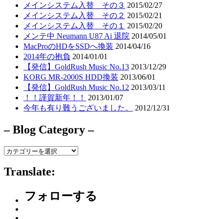
メインシステム入替 その３
2015/02/27
メインシステム入替 その２
2015/02/21
メインシステム入替 その１
2015/02/20
メンテ中 Neumann U87 Ai 退院
2014/05/01
MacProのHDをSSDへ換装
2014/04/16
2014年の抱負
2014/01/01
【発信】GoldRush Music No.13
2013/12/29
KORG MR-2000S HDD換装
2013/06/01
【発信】GoldRush Music No.12
2013/03/11
！！謹賀新年！！
2013/01/07
今年も有り難うございました。
2012/12/31
– Blog Category –
–
Blog
Category
Translate:
–
フォローする
Facebook