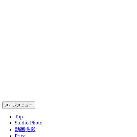
コ
ン
テ
ン
ツ
へ
ス
キ
ッ
プ
Gold Rush Studio
検
メインメニュー
索
Top
Studio Photo
動画撮影
Price