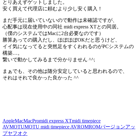
とりあえずゲットしました。
安く買えて代理店に頼むより少し安く購入！
まだ手元に届いていないので動作は未確認ですが、
心配事は現在使用中の同社 midi express XTとの同居。
（僕のシステムではMacに2台必要なのです）
勝算あっての購入だし、ほぼほぼOKだと思うけど、
イイ気になってると突然足をすくわれるのがPCシステムの
構築…。
繋いで動かしてみるまで分かりません ^^;
まぁでも、その他は随分安定していると思われるので、
それはそれで良かった良かった ^^
Apple
Mac
MacPro
midi express XT
midi timepiece
AV
MOTU
MOTU midi timepiece AV
ROM
ROMバージョンアッ
プ
ヤフオク