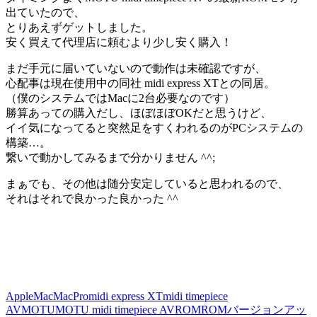
出ていたので、
とりあえずゲットしました。
安く買えて代理店に頼むより少し安く購入！
まだ手元に届いていないので動作は未確認ですが、
心配事は現在使用中の同社 midi express XTとの同居。
（僕のシステムではMacに2台必要なのです）
勝算あっての購入だし、ほぼほぼOKだと思うけど、
イイ気になってると突然足をすくわれるのがPCシステムの
構築…。
繋いで動かしてみるまで分かりません ^^;
まぁでも、その他は随分安定していると思われるので、
それはそれで良かった良かった ^^
Apple
Mac
MacPro
midi express XT
midi timepiece
AV
MOTU
MOTU midi timepiece AV
ROM
ROMバージョンアッ