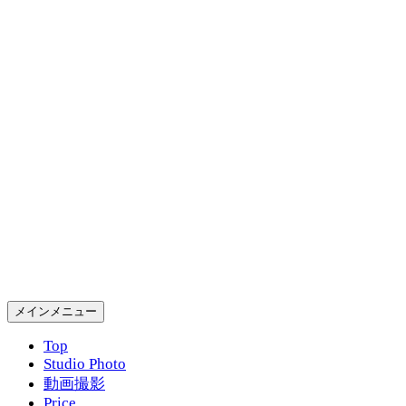
コ
ン
テ
ン
ツ
へ
ス
キ
ッ
プ
Gold Rush Studio
検
メインメニュー
索
Top
Studio Photo
動画撮影
Price