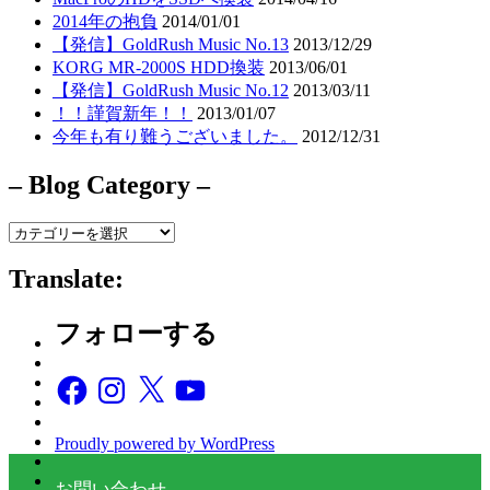
2014年の抱負
2014/01/01
【発信】GoldRush Music No.13
2013/12/29
KORG MR-2000S HDD換装
2013/06/01
【発信】GoldRush Music No.12
2013/03/11
！！謹賀新年！！
2013/01/07
今年も有り難うございました。
2012/12/31
– Blog Category –
–
Blog
Category
Translate:
–
フォローする
Facebook
Instagram
X
YouTube
Proudly powered by WordPress
お問い合わせ