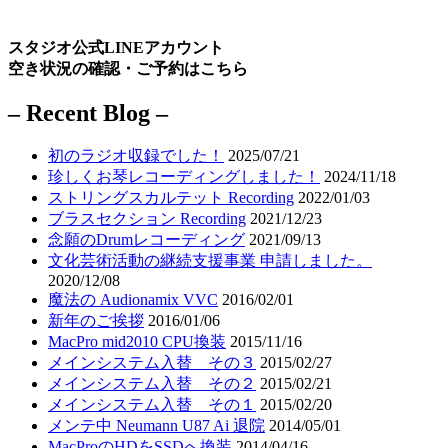
スタジオ公式LINEアカウント
空き状況の確認・ご予約はこちら
– Recent Blog –
初のラジオ収録でした！
2025/07/21
珍しくお琴レコーディングしました！
2024/11/18
ストリングスカルテット Recording
2022/01/03
ブラスセクション Recording
2021/12/23
念願のDrumレコーディング
2021/09/13
文化芸術活動の継続支援事業 申請しました。
2020/12/08
魔法の Audionamix VVC
2016/02/01
新年のご挨拶
2016/01/06
MacPro mid2010 CPU換装
2015/11/16
メインシステム入替 その３
2015/02/27
メインシステム入替 その２
2015/02/21
メインシステム入替 その１
2015/02/20
メンテ中 Neumann U87 Ai 退院
2014/05/01
MacProのHDをSSDへ換装
2014/04/16