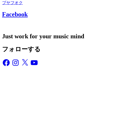
プ
ヤフオク
Facebook
Just work for your music mind
フォローする
Facebook
Instagram
X
YouTube