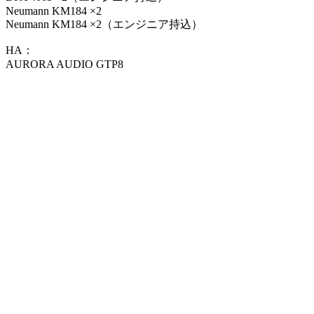
Neumann KM184 ×2
Neumann KM184 ×2（エンジニア持込）
HA：
AURORA AUDIO GTP8