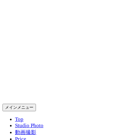
コ
ン
テ
ン
ツ
へ
ス
キ
ッ
プ
Gold Rush Studio
検
メインメニュー
索
Top
Studio Photo
動画撮影
Price