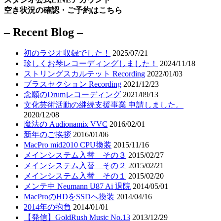
空き状況の確認・ご予約はこちら
– Recent Blog –
初のラジオ収録でした！
2025/07/21
珍しくお琴レコーディングしました！
2024/11/18
ストリングスカルテット Recording
2022/01/03
ブラスセクション Recording
2021/12/23
念願のDrumレコーディング
2021/09/13
文化芸術活動の継続支援事業 申請しました。
2020/12/08
魔法の Audionamix VVC
2016/02/01
新年のご挨拶
2016/01/06
MacPro mid2010 CPU換装
2015/11/16
メインシステム入替 その３
2015/02/27
メインシステム入替 その２
2015/02/21
メインシステム入替 その１
2015/02/20
メンテ中 Neumann U87 Ai 退院
2014/05/01
MacProのHDをSSDへ換装
2014/04/16
2014年の抱負
2014/01/01
【発信】GoldRush Music No.13
2013/12/29