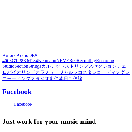
Aurora Audio
DPA
4003
GTP8
KM184
Neumann
NEVE
Rec
Recording
Recording
Studio
Section
Strings
カルテット
ストリングス
セクション
チェ
ロ
バイオリン
ビオラ
ミュージカル
レコスタ
レコーディング
レ
コーディングスタジオ
劇伴
本日も休診
Facebook
Facebook
Just work for your music mind