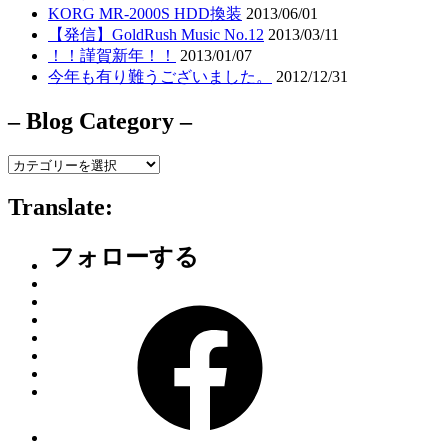
KORG MR-2000S HDD換装
2013/06/01
【発信】GoldRush Music No.12
2013/03/11
！！謹賀新年！！
2013/01/07
今年も有り難うございました。
2012/12/31
– Blog Category –
–
Blog
Category
Translate:
–
フォローする
Facebook