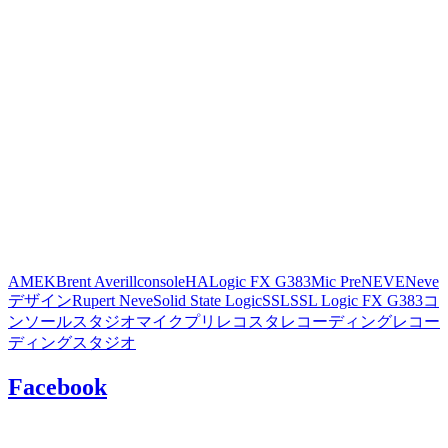
AMEK
Brent Averill
console
HA
Logic FX G383
Mic Pre
NEVE
Neve
デザイン
Rupert Neve
Solid State Logic
SSL
SSL Logic FX G383
コ
ンソール
スタジオ
マイクプリ
レコスタ
レコーディング
レコー
ディングスタジオ
Facebook