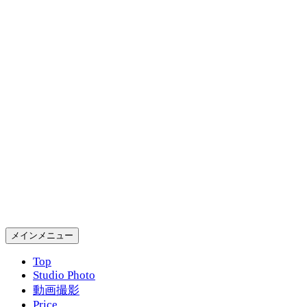
コ
ン
テ
ン
ツ
へ
ス
キ
ッ
プ
Gold Rush Studio
検
メインメニュー
索
Top
Studio Photo
動画撮影
Price