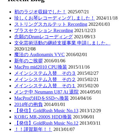
初のラジオ収録でした！
2025/07/21
珍しくお琴レコーディングしました！
2024/11/18
ストリングスカルテット Recording
2022/01/03
ブラスセクション Recording
2021/12/23
念願のDrumレコーディング
2021/09/13
文化芸術活動の継続支援事業 申請しました。
2020/12/08
魔法の Audionamix VVC
2016/02/01
新年のご挨拶
2016/01/06
MacPro mid2010 CPU換装
2015/11/16
メインシステム入替 その３
2015/02/27
メインシステム入替 その２
2015/02/21
メインシステム入替 その１
2015/02/20
メンテ中 Neumann U87 Ai 退院
2014/05/01
MacProのHDをSSDへ換装
2014/04/16
2014年の抱負
2014/01/01
【発信】GoldRush Music No.13
2013/12/29
KORG MR-2000S HDD換装
2013/06/01
【発信】GoldRush Music No.12
2013/03/11
！！謹賀新年！！
2013/01/07