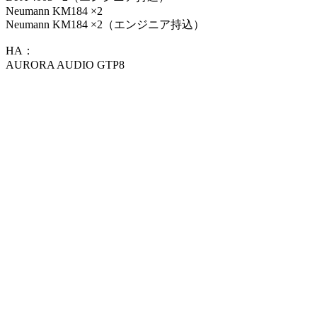
Neumann KM184 ×2
Neumann KM184 ×2（エンジニア持込）
HA：
AURORA AUDIO GTP8