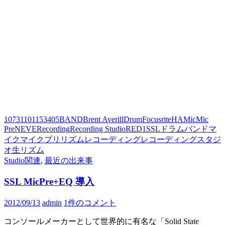
1073
110
115
3405
BAND
Brent Averill
Drum
Focusrite
HA
Mic
Mic
Pre
NEVE
Recording
Recording Studio
RED1
SSL
ドラム
バンド
マ
イク
マイクプリ
リズム
レコーディング
レコーディングスタジ
オ
生リズム
Studio関連
,
最近の出来事
SSL MicPre+EQ 導入
2012/09/13
admin
1件のコメント
コンソールメーカーとして世界的に有名な「Solid State