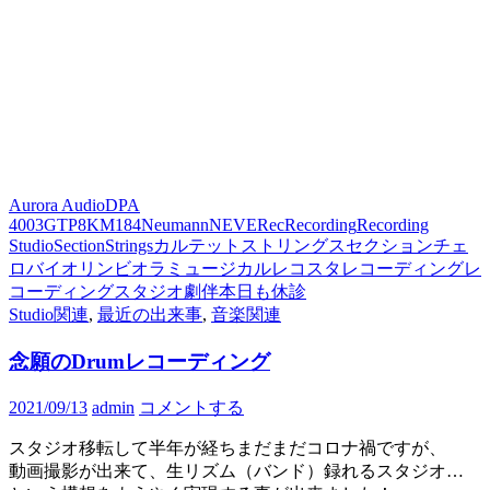
Aurora Audio
DPA
4003
GTP8
KM184
Neumann
NEVE
Rec
Recording
Recording
Studio
Section
Strings
カルテット
ストリングス
セクション
チェ
ロ
バイオリン
ビオラ
ミュージカル
レコスタ
レコーディング
レ
コーディングスタジオ
劇伴
本日も休診
Studio関連
,
最近の出来事
,
音楽関連
念願のDrumレコーディング
2021/09/13
admin
コメントする
スタジオ移転して半年が経ちまだまだコロナ禍ですが、
動画撮影が出来て、生リズム（バンド）録れるスタジオ…