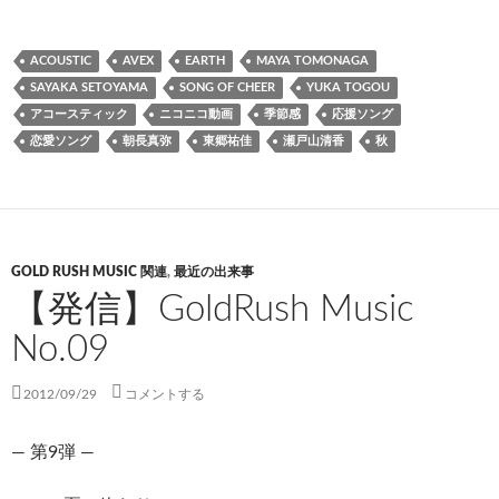
ACOUSTIC
AVEX
EARTH
MAYA TOMONAGA
SAYAKA SETOYAMA
SONG OF CHEER
YUKA TOGOU
アコースティック
ニコニコ動画
季節感
応援ソング
恋愛ソング
朝長真弥
東郷祐佳
瀬戸山清香
秋
GOLD RUSH MUSIC 関連
,
最近の出来事
【発信】GoldRush Music
No.09
2012/09/29
コメントする
— 第9弾 —