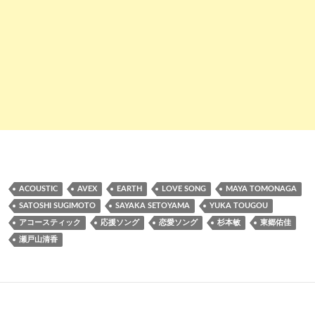
ACOUSTIC
AVEX
EARTH
LOVE SONG
MAYA TOMONAGA
SATOSHI SUGIMOTO
SAYAKA SETOYAMA
YUKA TOUGOU
アコースティック
応援ソング
恋愛ソング
杉本敏
東郷佑佳
瀬戸山清香