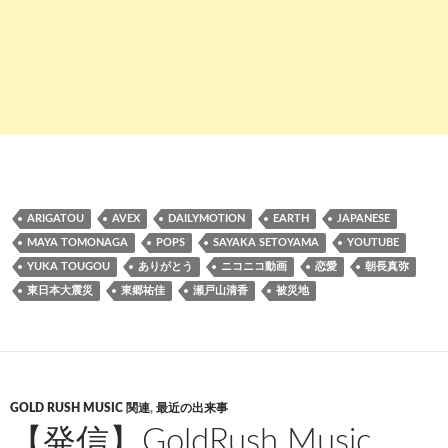
ARIGATOU
AVEX
DAILYMOTION
EARTH
JAPANESE
MAYA TOMONAGA
POPS
SAYAKA SETOYAMA
YOUTUBE
YUKA TOUGOU
ありがとう
ニコニコ動画
恋愛
朝長真弥
東日本大震災
東郷祐佳
瀬戸山清香
被災地
GOLD RUSH MUSIC 関連
,
最近の出来事
【発信】GoldRush Music