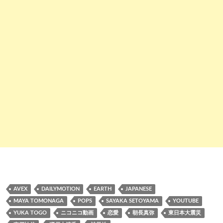
AVEX
DAILYMOTION
EARTH
JAPANESE
MAYA TOMONAGA
POPS
SAYAKA SETOYAMA
YOUTUBE
YUKA TOGO
ニコニコ動画
恋愛
朝長真弥
東日本大震災