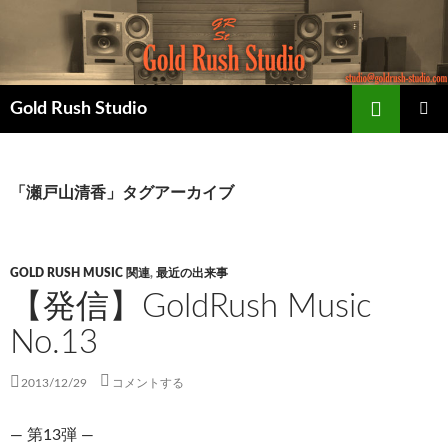
コ
ン
テ
ン
検
ツ
Gold Rush Studio
索
へ
メインメ
ス
ニュー
キ
「瀬戸山清香」タグアーカイブ
ッ
プ
GOLD RUSH MUSIC 関連
,
最近の出来事
【発信】GoldRush Music
No.13
2013/12/29
コメントする
— 第13弾 —