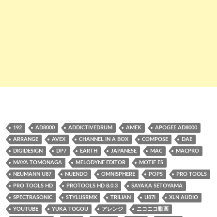
192
AD8000
ADDICTIVEDRUM
AMEK
APOGEE AD8000
ARRANGE
AVEX
CHANNEL IN A BOX
COMPOSE
DAE
DIGIDESIGN
DP7
EARTH
JAPANESE
MAC
MACPRO
MAYA TOMONAGA
MELODYNE EDITOR
MOTIF ES
NEUMANN U87
NUENDO
OMNISPHERE
POPS
PRO TOOLS
PRO TOOLS HD
PROTOOLS HD 8.0.3
SAYAKA SETOYAMA
SPECTRASONIC
STYLUSRMX
TRILIAN
U87I
XLN AUDIO
YOUTUBE
YUKA TOGOU
アレンジ
ニコニコ動画