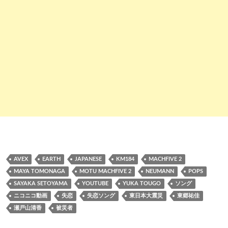
AVEX
EARTH
JAPANESE
KM184
MACHFIVE 2
MAYA TOMONAGA
MOTU MACHFIVE 2
NEUMANN
POPS
SAYAKA SETOYAMA
YOUTUBE
YUKA TOUGO
ソング
ニコニコ動画
失恋
失恋ソング
東日本大震災
東郷祐佳
瀬戸山清香
被災者