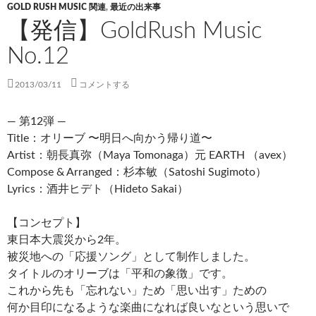
GOLD RUSH MUSIC 関連
,
最近の出来事
【発信】GoldRush Music
No.12
2013/03/11
コメントする
— 第12弾 —
Title：オリーブ 〜明日へ向かう帰り道〜
Artist：朝長真弥（Maya Tomonaga）元 EARTH （avex）
Compose & Arranged：杉本敏（Satoshi Sugimoto）
Lyrics：酒井ヒデト（Hideto Sakai）
【コンセプト】
東日本大震災から2年。
被災地への「応援ソング」として制作しました。
タイトルのオリーブは「平和の象徴」です。
これから先も「忘れない」ため「思い出す」ための
何か目印になるような楽曲になれば良いなという思いで