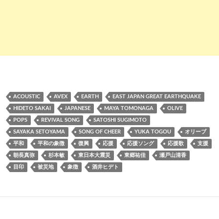
ACOUSTIC
AVEX
EARTH
EAST JAPAN GREAT EARTHQUAKE
HIDETO SAKAI
JAPANESE
MAYA TOMONAGA
OLIVE
POPS
REVIVAL SONG
SATOSHI SUGIMOTO
SAYAKA SETOYAMA
SONG OF CHEER
YUKA TOGOU
オリーブ
平和
平和の象徴
復興
応援
応援ソング
応援歌
支援
朝長真弥
杉本敏
東日本大震災
東郷祐佳
瀬戸山清香
目印
被災地
象徴
酒井ヒデト