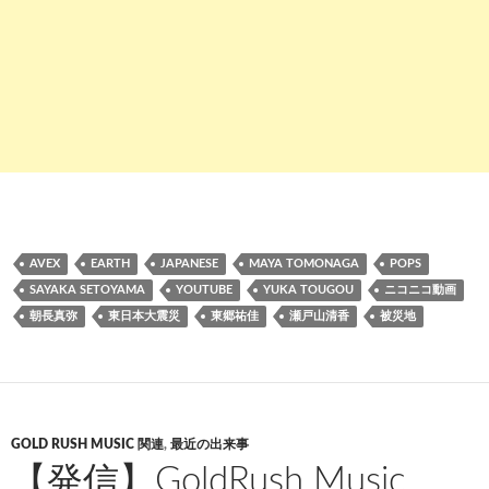
AVEX
EARTH
JAPANESE
MAYA TOMONAGA
POPS
SAYAKA SETOYAMA
YOUTUBE
YUKA TOUGOU
ニコニコ動画
朝長真弥
東日本大震災
東郷祐佳
瀬戸山清香
被災地
GOLD RUSH MUSIC 関連
,
最近の出来事
【発信】GoldRush Music