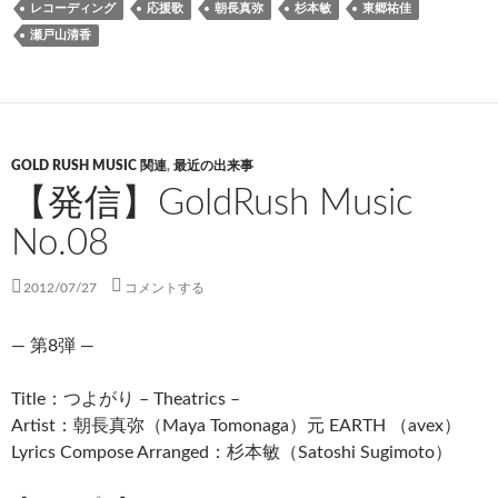
レコーディング
応援歌
朝長真弥
杉本敏
東郷祐佳
瀬戸山清香
GOLD RUSH MUSIC 関連
,
最近の出来事
【発信】GoldRush Music
No.08
2012/07/27
コメントする
— 第8弾 —
Title：つよがり – Theatrics –
Artist：朝長真弥（Maya Tomonaga）元 EARTH （avex）
Lyrics Compose Arranged：杉本敏（Satoshi Sugimoto）