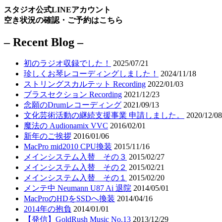
スタジオ公式LINEアカウント
空き状況の確認・ご予約はこちら
– Recent Blog –
初のラジオ収録でした！
2025/07/21
珍しくお琴レコーディングしました！
2024/11/18
ストリングスカルテット Recording
2022/01/03
ブラスセクション Recording
2021/12/23
念願のDrumレコーディング
2021/09/13
文化芸術活動の継続支援事業 申請しました。
2020/12/08
魔法の Audionamix VVC
2016/02/01
新年のご挨拶
2016/01/06
MacPro mid2010 CPU換装
2015/11/16
メインシステム入替 その３
2015/02/27
メインシステム入替 その２
2015/02/21
メインシステム入替 その１
2015/02/20
メンテ中 Neumann U87 Ai 退院
2014/05/01
MacProのHDをSSDへ換装
2014/04/16
2014年の抱負
2014/01/01
【発信】GoldRush Music No.13
2013/12/29