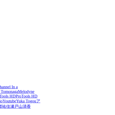
hannel In a
 Tomonaga
Melodyne
 Tools HD
ProTools HD
io
Youtube
Yuka Togou
ア
郷祐佳
瀬戸山清香