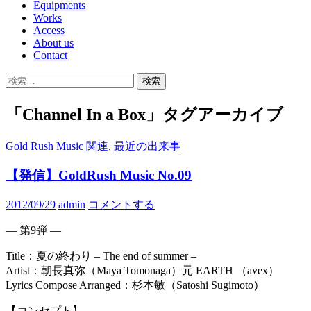
Equipments
Works
Access
About us
Contact
検
索:
「Channel In a Box」タグアーカイブ
Gold Rush Music 関連
,
最近の出来事
【発信】GoldRush Music No.09
2012/09/29
admin
コメントする
— 第9弾 —
Title：夏の終わり – The end of summer –
Artist：朝長真弥（Maya Tomonaga）元 EARTH （avex）
Lyrics Compose Arranged：杉本敏（Satoshi Sugimoto）
【コンセプト】