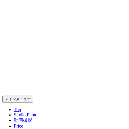
コ
ン
テ
ン
ツ
へ
ス
キ
ッ
プ
Gold Rush Studio
検
メインメニュー
索
Top
Studio Photo
動画撮影
Price