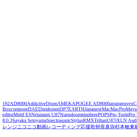
192
AD8000
AddictiveDrum
AMEK
APOGEE AD8000
arrange
avex
C
Box
compose
DAE
Digidesign
DP7
EARTH
Japanese
Mac
MacPro
Maya
editor
Motif ES
Neumann U87
Nuendo
omnisphere
POPS
Pro Tools
Pro
8.0.3
Sayaka Setoyama
Spectrasonic
StylusRMX
Trilian
U87i
XLN Aud
レンジ
ニコニコ動画
レコーディング
応援歌
朝長真弥
杉本敏
東