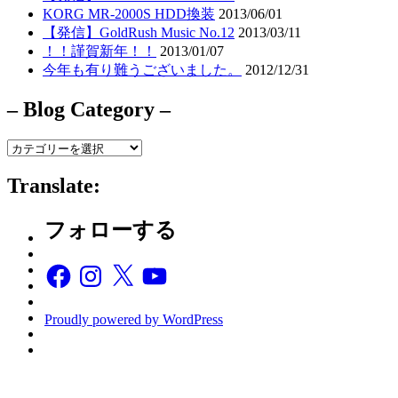
KORG MR-2000S HDD換装
2013/06/01
【発信】GoldRush Music No.12
2013/03/11
！！謹賀新年！！
2013/01/07
今年も有り難うございました。
2012/12/31
– Blog Category –
–
Blog
Category
Translate:
–
フォローする
Facebook
Instagram
X
YouTube
Proudly powered by WordPress