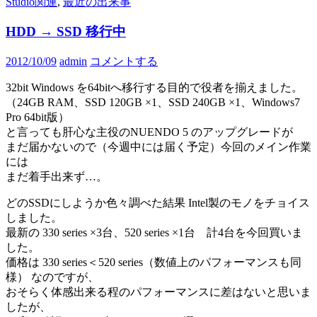
Studio関連
,
最近の出来事
HDD → SSD 移行中
2012/10/09
admin
コメントする
32bit Windows を64bitへ移行する目的で役者を揃えました。
（24GB RAM、SSD 120GB ×1、SSD 240GB ×1、Windows7
Pro 64bit版）
と言っても肝心な主役のNUENDO 5 のアップグレードが
まだ届かないので（今週中には届く予定）今回のメイン作業
には
まだ着手出来ず…。
どのSSDにしようか色々調べた結果 Intel製のモノをチョイス
しました。
最新の 330 series ×3台、520 series ×1台 計4台を今回買いま
した。
価格は 330 series＜520 series（数値上のパフォーマンスも同
様） なのですが、
おそらく体感出来る程のパフォーマンスに差はないと思いま
したが、