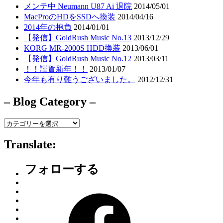
メンテ中 Neumann U87 Ai 退院
2014/05/01
MacProのHDをSSDへ換装
2014/04/16
2014年の抱負
2014/01/01
【発信】GoldRush Music No.13
2013/12/29
KORG MR-2000S HDD換装
2013/06/01
【発信】GoldRush Music No.12
2013/03/11
！！謹賀新年！！
2013/01/07
今年も有り難うございました。
2012/12/31
– Blog Category –
–
Blog
Category
Translate:
–
フォローする
Facebook