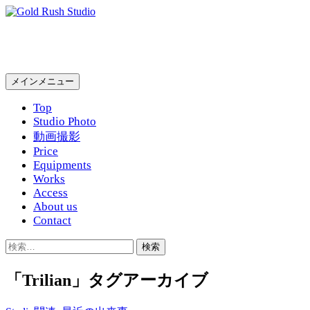
コ
ン
Gold Rush Studio
テ
ン
ツ
検
メインメニュー
へ
索
ス
Top
キ
Studio Photo
ッ
動画撮影
プ
Price
Equipments
Works
Access
About us
Contact
検
索:
「Trilian」タグアーカイブ