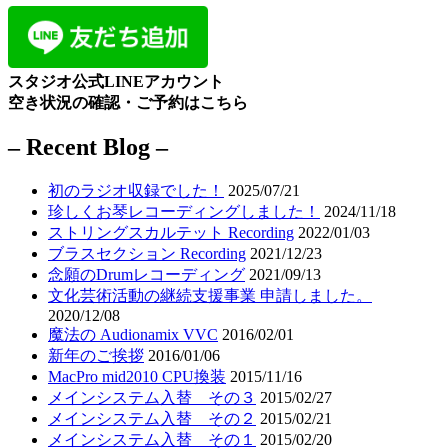
スタジオ公式LINEアカウント
空き状況の確認・ご予約はこちら
– Recent Blog –
初のラジオ収録でした！
2025/07/21
珍しくお琴レコーディングしました！
2024/11/18
ストリングスカルテット Recording
2022/01/03
ブラスセクション Recording
2021/12/23
念願のDrumレコーディング
2021/09/13
文化芸術活動の継続支援事業 申請しました。
2020/12/08
魔法の Audionamix VVC
2016/02/01
新年のご挨拶
2016/01/06
MacPro mid2010 CPU換装
2015/11/16
メインシステム入替 その３
2015/02/27
メインシステム入替 その２
2015/02/21
メインシステム入替 その１
2015/02/20