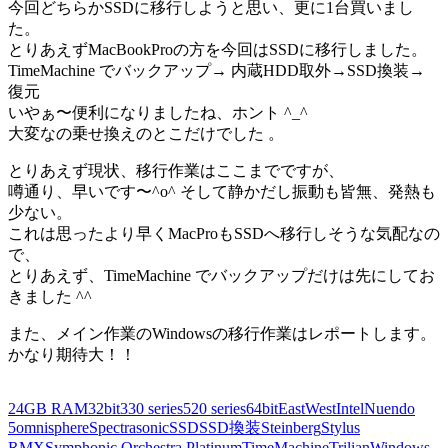
今回どちらかSSDに移行しようと思い、更に1台買いまし
た。
とりあえずMacBookProの方を今回はSSDに移行しました。
TimeMachine でバックアップ→ 内蔵HDD取外→SSD換装→
復元
いやぁ〜便利になりましたね、ホント ^_^
大変なの乗せ換えのとこだけでした 。
とりあえず現状、移行作業はここまでですが、
噂通り、早いです〜^o^ そして静かだし振動も皆無、発熱も
少ない。
これは思ったより早くMacProもSSDへ移行しそうな気配なの
で、
とりあえず、TimeMachine でバックアップだけは先にしてお
きました ^^
また、メイン作業のWindowsの移行作業はレポートします。
かなり期待大！！
24GB RAM
32bit
330 series
520 series
64bit
EastWest
Intel
Nuendo
5
omnisphere
Spectrasonic
SSD
SSD換装
Steinberg
Stylus
RMX
Symphonic Orchestra Platinum
TimeMachine
Trilian
Windows