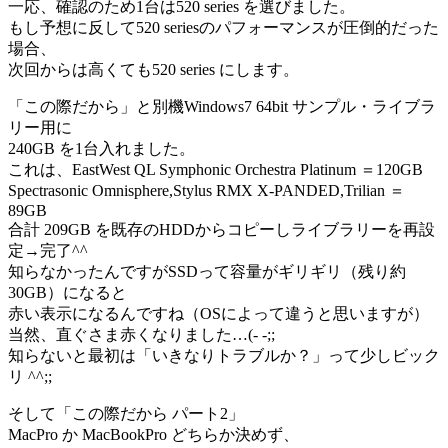
一応、確認のため1台は520 series を選びました。
もし予想に反して520 seriesのパフォーマンスが圧倒的だった
場合、
次回からは高くても520 series にします。
「この際だから」と別機Windows7 64bit サンプル・ライブラ
リー用に
240GB を1台入れました。
これは、EastWest QL Symphonic Orchestra Platinum ＝120GB
Spectrasonic Omnisphere,Stylus RMX X-PANDED,Trilian ＝
89GB
合計 209GB を既存のHDDからコピーし
ライブラリーを
再設
定→完了
^^
知らなかったんですがSSDって容量がギリギリ（残り約
30GB）になると
赤い表示になるんですね（OSによって違うと思いますが）
当然、直ぐさま赤くなりました…(- -;;
知らないと最初は「いきなりトラブルか？」って少しビック
リ ^^;;
そして「この際だから パート2」
MacPro か MacBookPro どちらか決めず、