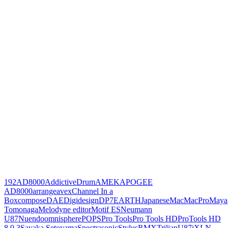
192
AD8000
AddictiveDrum
AMEK
APOGEE
AD8000
arrange
avex
Channel In a
Box
compose
DAE
Digidesign
DP7
EARTH
Japanese
Mac
MacPro
Maya
Tomonaga
Melodyne editor
Motif ES
Neumann
U87
Nuendo
omnisphere
POPS
Pro Tools
Pro Tools HD
ProTools HD
8.0.3
Sayaka Setoyama
Spectrasonic
StylusRMX
Trilian
U87i
XLN