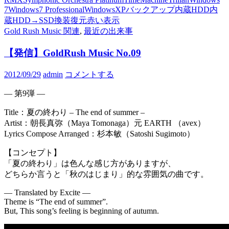
7
Windows7 Professional
WindowsXP
バックアップ
内蔵HDD
内
蔵HDD→SSD換装
復元
赤い表示
Gold Rush Music 関連
,
最近の出来事
【発信】GoldRush Music No.09
2012/09/29
admin
コメントする
— 第9弾 —
Title：夏の終わり – The end of summer –
Artist：朝長真弥（Maya Tomonaga）元 EARTH （avex）
Lyrics Compose Arranged：杉本敏（Satoshi Sugimoto）
【コンセプト】
「夏の終わり」は色んな感じ方がありますが、
どちらか言うと「秋のはじまり」的な雰囲気の曲です。
— Translated by Excite —
Theme is “The end of summer”.
But, This song’s feeling is beginning of autumn.