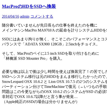
MacProのHDをSSDへ換装
2014/04/16
admin
コメントする
随分書いていませんが先日長もの仕事を終えたのを機に
メインマシンMacPro MA970J/A の延命を計りシステムHD
SSDにはあまり拘りが無く、そこそこのパフォーマンスとコ
バランスで「ADATA SX900 128GB」2.5inchをチョイス。
そして、MacProのベイに2.5 inch SSDを取り付けるために
「林檎派 SSD Mounter Pro」を購入。
必要な物は以上で後は少し時間を使えば換装完了！の筈でし
SSDへシステム移行は元のHDDをまんま移行したかったので
SnowLeopard OSX 10.6.2 と Lion OSX 10.7.5 の2つのシステム
パーティーション分けてTimeMachineで復元（←いつもの手
問題はこの今更ながらのOSX 10.6.2 のシステムがSSD の必
非対応でOSX 10.6.7以降だと言う事が発覚…
（Apple純正のSSDの場合は分かりませんが）