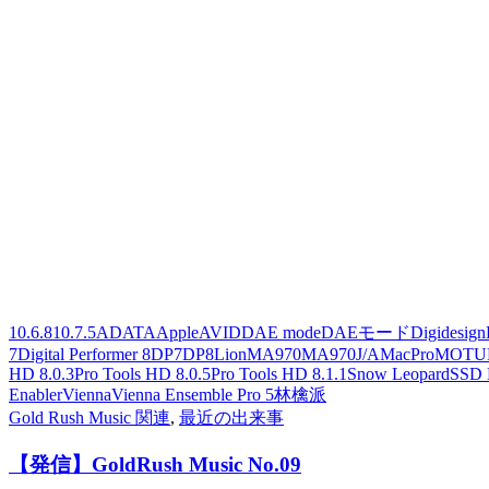
10.6.8
10.7.5
ADATA
Apple
AVID
DAE mode
DAEモード
Digidesign
7
Digital Performer 8
DP7
DP8
Lion
MA970
MA970J/A
MacPro
MOTU
HD 8.0.3
Pro Tools HD 8.0.5
Pro Tools HD 8.1.1
Snow Leopard
SSD 
Enabler
Vienna
Vienna Ensemble Pro 5
林檎派
Gold Rush Music 関連
,
最近の出来事
【発信】GoldRush Music No.09