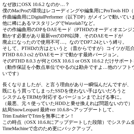
なぜ故にOSX 10.6.2 なのか…？
僕のMacProの環境はレコーディングや編集用にProTools HD
作曲編曲用にDigitalPerformer（以下DP）がメインで動いて
他に稀にあるマスタリングでWavelab7など。
その作編曲用のDPをDAEモード（PTHDのオーディオエンジ
動かす必要があり最新verのDP8以降、そのDAEモードが
廃止になったので使用不可…。なのでDP7.24という縛り。
そして、PTHDの方はというと（昔からですが）コイツが厄
PTHD 8.0.3 cs2 がDAEモードで動かす最終バージョン。
そのPTHD 8.0.3 が何とOSX 10.6.1 or OSX 10.6.2 だけサ
（動作保証を小数点単位でやるのは勘弁ですよ…他のソフト
いです）
長くなりましたが、と言う理由があり一瞬悩んだんですが、
既にもう買ってしまったSSDを使わない手はないだろうと
システムをTRIMが対応するバージョンまで上げる事に。
（最悪、元々使っていたHDDと乗せ換えれば問題ないので）
結局SnowLeopard 最終ver 10.6.8へアップデートして、
Trim EnablerでTrimを無事にオン！
この時点（OSX 10.6.8にアップデートした段階）でシステム
TimeMachineで念のため更にバックアップ。