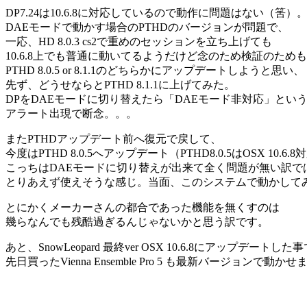
DP7.24は10.6.8に対応しているので動作に問題はない（筈）
DAEモードで動かす場合のPTHDのバージョンが問題で、
一応、HD 8.0.3 cs2で重めのセッションを立ち上げても
10.6.8上でも普通に動いてるようだけど念のため検証のため
PTHD 8.0.5 or 8.1.1のどちらかにアップデートしようと思い、
先ず、どうせならとPTHD 8.1.1に上げてみた。
DPをDAEモードに切り替えたら「DAEモード非対応」とい
アラート出現で断念。。。
またPTHDアップデート前へ復元で戻して、
今度はPTHD 8.0.5へアップデート（PTHD8.0.5はOSX 10.6.8対
こっちはDAEモードに切り替えが出来て全く問題が無い訳で
とりあえず使えそうな感じ。当面、このシステムで動かして
とにかくメーカーさんの都合であった機能を無くすのは
幾らなんでも残酷過ぎるんじゃないかと思う訳です。
あと、SnowLeopard 最終ver OSX 10.6.8にアップデートした
先日買ったVienna Ensemble Pro 5 も最新バージョンで動かせ