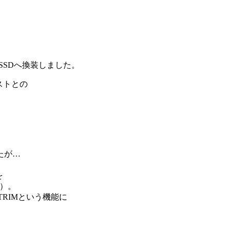
DをSSDへ換装しました。
ストとの
たが…
、
を
順）。
須TRIMという機能に