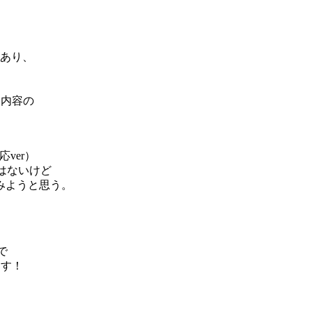
。
もあり、
う内容の
応ver）
はないけど
みようと思う。
事で
ます！