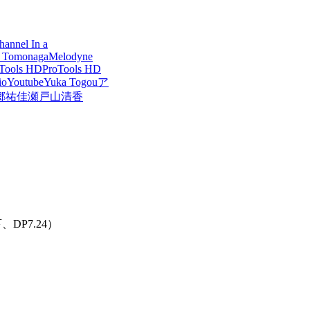
hannel In a
 Tomonaga
Melodyne
 Tools HD
ProTools HD
io
Youtube
Yuka Togou
ア
郷祐佳
瀬戸山清香
下、DP7.24）