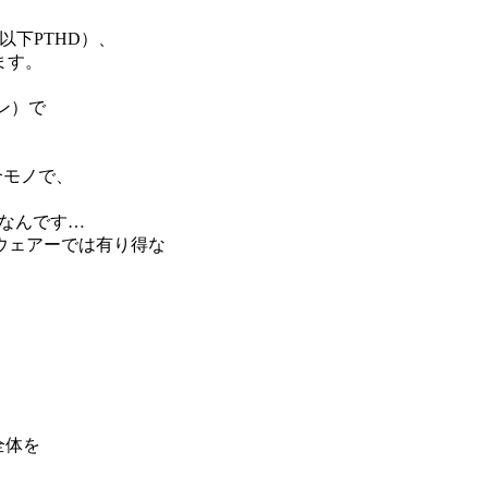
（以下PTHD）、
います。
ン）で
介モノで、
ポートなんです…
ウェアーでは有り得な
全体を