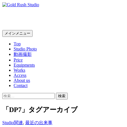
コ
ン
Gold Rush Studio
テ
ン
ツ
検
メインメニュー
へ
索
ス
Top
キ
Studio Photo
ッ
動画撮影
プ
Price
Equipments
Works
Access
About us
Contact
検
索:
「DP7」タグアーカイブ
Studio関連
,
最近の出来事