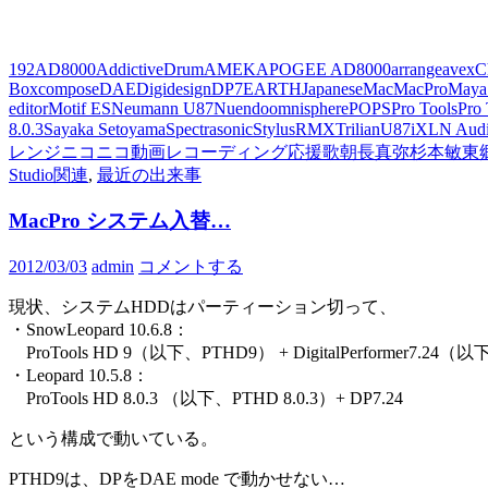
192
AD8000
AddictiveDrum
AMEK
APOGEE AD8000
arrange
avex
C
Box
compose
DAE
Digidesign
DP7
EARTH
Japanese
Mac
MacPro
Maya
editor
Motif ES
Neumann U87
Nuendo
omnisphere
POPS
Pro Tools
Pro
8.0.3
Sayaka Setoyama
Spectrasonic
StylusRMX
Trilian
U87i
XLN Aud
レンジ
ニコニコ動画
レコーディング
応援歌
朝長真弥
杉本敏
東
Studio関連
,
最近の出来事
MacPro システム入替…
2012/03/03
admin
コメントする
現状、システムHDDはパーティーション切って、
・SnowLeopard 10.6.8：
ProTools HD 9
（以下、PTHD9）
+
DigitalPerformer
7.24（以
・Leopard 10.5.8：
ProTools HD 8.0.3 （以下、PTHD 8.0.3）+ DP7.24
という構成で動いている。
PTHD9は、DPをDAE mode で動かせない…