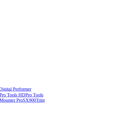
Digital Performer
Pro Tools HD
Pro Tools
Mounter Pro
SX900
Trim