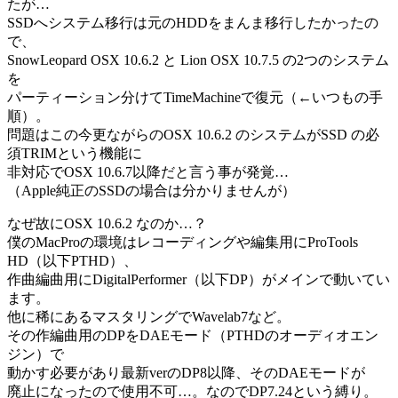
たが…
SSDへシステム移行は元のHDDをまんま移行したかったの
で、
SnowLeopard OSX 10.6.2 と Lion OSX 10.7.5 の2つのシステム
を
パーティーション分けてTimeMachineで復元（←いつもの手
順）。
問題はこの今更ながらのOSX 10.6.2 のシステムがSSD の必
須TRIMという機能に
非対応でOSX 10.6.7以降だと言う事が発覚…
（Apple純正のSSDの場合は分かりませんが）
なぜ故にOSX 10.6.2 なのか…？
僕のMacProの環境はレコーディングや編集用にProTools
HD（以下PTHD）、
作曲編曲用にDigitalPerformer（以下DP）がメインで動いてい
ます。
他に稀にあるマスタリングでWavelab7など。
その作編曲用のDPをDAEモード（PTHDのオーディオエン
ジン）で
動かす必要があり最新verのDP8以降、そのDAEモードが
廃止になったので使用不可…。なのでDP7.24という縛り。