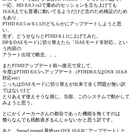
一応、HD 8.0.3 cs2で重めのセッションを立ち上げても
10.6.8上でも普通に動いてるようだけど念のため検証のため
もあり、
PTHD 8.0.5 or 8.1.1のどちらかにアップデートしようと思
い、
先ず、どうせならとPTHD 8.1.1に上げてみた。
DPをDAEモードに切り替えたら「DAEモード非対応」とい
う内容の
アラート出現で断念。。。
またPTHDアップデート前へ復元で戻して、
今度はPTHD 8.0.5へアップデート（PTHD8.0.5はOSX 10.6.8
対応ver）
こっちはDAEモードに切り替えが出来て全く問題が無い訳
ではないけど
とりあえず使えそうな感じ。当面、このシステムで動かして
みようと思う。
とにかくメーカーさんの都合であった機能を無くすのは
幾らなんでも残酷過ぎるんじゃないかと思う訳です。
あと、SnowLeopard 最終ver OSX 10.6.8にアップデートした