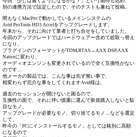
今回「少しは書くようになるかな？」という期待も込め、
別の連携方法で設定したので、そのテストも兼ねて投稿。
間もなくMacProで動かしているメインシステムの
Avid ProTools HD3 Accelをアップグレードします。
年末から、それに向けて業者と打ち合せをしていました。
今回のアップグレードではハードウェアー含めて総取っ替え
になり、
プラグインのフォーマットがTDM,RTAS→AAX DSP,AAX
Nativeに変わり、
オーディオエンジンも変更されているので全く互換性がない
のです…
他メーカの製品では、こんな事は先ず無い事で、
相変わらず厄介な事をしてくれますAvid様は。
過去のセッションが開けないと困るので、
互換性の面で、それに伴い慎重に選んで新規購入しないと駄
目なモノ、
アップグレードが必要なモノ、切り捨てるモノ…などを選定
して、
昨今の「PCにインストールするモノ」としては格別に高額
になるので