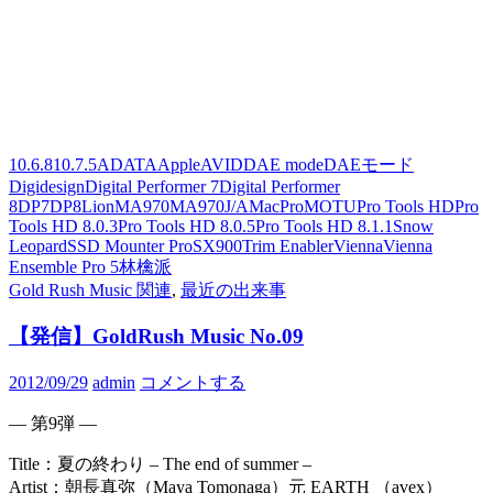
10.6.8
10.7.5
ADATA
Apple
AVID
DAE mode
DAEモード
Digidesign
Digital Performer 7
Digital Performer
8
DP7
DP8
Lion
MA970
MA970J/A
MacPro
MOTU
Pro Tools HD
Pro
Tools HD 8.0.3
Pro Tools HD 8.0.5
Pro Tools HD 8.1.1
Snow
Leopard
SSD Mounter Pro
SX900
Trim Enabler
Vienna
Vienna
Ensemble Pro 5
林檎派
Gold Rush Music 関連
,
最近の出来事
【発信】GoldRush Music No.09
2012/09/29
admin
コメントする
— 第9弾 —
Title：夏の終わり – The end of summer –
Artist：朝長真弥（Maya Tomonaga）元 EARTH （avex）