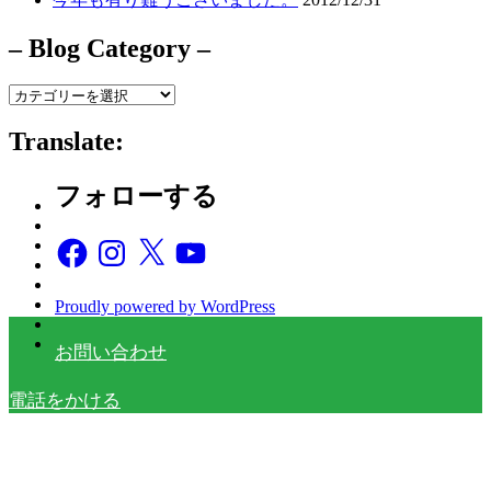
– Blog Category –
–
Blog
Category
Translate:
–
フォローする
Facebook
Instagram
X
YouTube
Proudly powered by WordPress
お問い合わせ
電話をかける