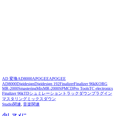
AD 変換
AD8000
APOGEE
APOGEE
AD8000
Digidesign
Digidesign 192
Finalizer
Finalizer 96k
KORG
MR-2000S
mastering
Mix
MR-2000S
PMCD
Pro Tools
TC electronics
Finalizer 96k
TD
シュミレーション
トラックダウン
プラグイン
マスタリング
ミックスダウン
Studio関連
,
音楽関連
少しマメに…