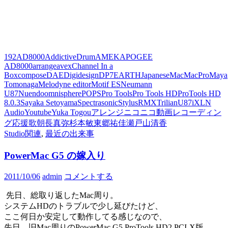
192
AD8000
AddictiveDrum
AMEK
APOGEE
AD8000
arrange
avex
Channel In a
Box
compose
DAE
Digidesign
DP7
EARTH
Japanese
Mac
MacPro
Maya
Tomonaga
Melodyne editor
Motif ES
Neumann
U87
Nuendo
omnisphere
POPS
Pro Tools
Pro Tools HD
ProTools HD
8.0.3
Sayaka Setoyama
Spectrasonic
StylusRMX
Trilian
U87i
XLN
Audio
Youtube
Yuka Togou
アレンジ
ニコニコ動画
レコーディン
グ
応援歌
朝長真弥
杉本敏
東郷祐佳
瀬戸山清香
Studio関連
,
最近の出来事
PowerMac G5 の嫁入り
2011/10/06
admin
コメントする
先日、総取り返したMac周り。
システムHDのトラブルで少し延びたけど、
ここ何日か安定して動作してる感じなので、
先日、旧Mac周りのPowerMac G5,ProTools HD2 PCI-X版