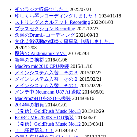
初のラジオ収録でした！
2025/07/21
珍しくお琴レコーディングしました！
2024/11/18
ストリングスカルテット Recording
2022/01/03
ブラスセクション Recording
2021/12/23
念願のDrumレコーディング
2021/09/13
文化芸術活動の継続支援事業 申請しました。
2020/12/08
魔法の Audionamix VVC
2016/02/01
新年のご挨拶
2016/01/06
MacPro mid2010 CPU換装
2015/11/16
メインシステム入替 その３
2015/02/27
メインシステム入替 その２
2015/02/21
メインシステム入替 その１
2015/02/20
メンテ中 Neumann U87 Ai 退院
2014/05/01
MacProのHDをSSDへ換装
2014/04/16
2014年の抱負
2014/01/01
【発信】GoldRush Music No.13
2013/12/29
KORG MR-2000S HDD換装
2013/06/01
【発信】GoldRush Music No.12
2013/03/11
！！謹賀新年！！
2013/01/07
今年も有り難うございました。
2012/12/31