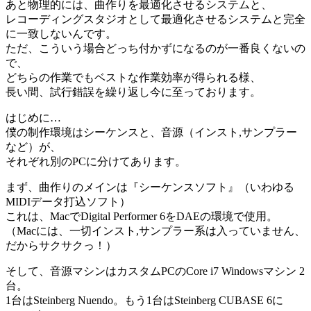
あと物理的には、曲作りを最適化させるシステムと、
レコーディングスタジオとして最適化させるシステムと完全
に一致しないんです。
ただ、こういう場合どっち付かずになるのが一番良くないの
で、
どちらの作業でもベストな作業効率が得られる様、
長い間、試行錯誤を繰り返し今に至っております。
はじめに…
僕の制作環境はシーケンスと、音源（インスト,サンプラー
など）が、
それぞれ別のPCに分けてあります。
まず、曲作りのメインは『シーケンスソフト』（いわゆる
MIDIデータ打込ソフト）
これは、MacでDigital Performer 6をDAEの環境で使用。
（Macには、一切インスト,サンプラー系は入っていません、
だからサクサクっ！）
そして、音源マシンはカスタムPCのCore i7 Windowsマシン 2
台。
1台はSteinberg Nuendo。もう1台はSteinberg CUBASE 6に