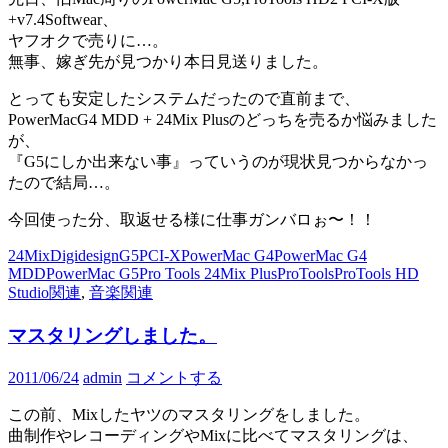
+v7.4Softwear、
ヤフオクで売りに…。
無事、嫁ぎ先が見つかり本日見送りました。
とっても安定したシステムだったので直前まで、
PowerMacG4 MDD + 24Mix Plusのどっちを売るか悩みました
が、
『G5にしか出来ない事』っていうのが現状見つからなかっ
たので結局…。
今回使った分、取返せる様に仕事ガンバロぉ〜！！
24Mix
Digidesign
G5
PCI-X
PowerMac G4
PowerMac G4
MDD
PowerMac G5
Pro Tools 24Mix Plus
ProTools
ProTools HD
Studio関連
,
音楽関連
マスタリングしました。
2011/06/24
admin
コメントする
この前、Mixしたヤツのマスタリングをしました。
曲制作やレコーディングやMixに比べてマスタリングは、