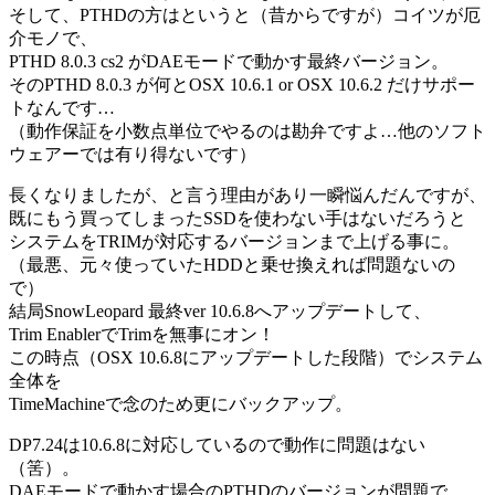
そして、PTHDの方はというと（昔からですが）コイツが厄
介モノで、
PTHD 8.0.3 cs2 がDAEモードで動かす最終バージョン。
そのPTHD 8.0.3 が何とOSX 10.6.1 or OSX 10.6.2 だけサポー
トなんです…
（動作保証を小数点単位でやるのは勘弁ですよ…他のソフト
ウェアーでは有り得ないです）
長くなりましたが、と言う理由があり一瞬悩んだんですが、
既にもう買ってしまったSSDを使わない手はないだろうと
システムをTRIMが対応するバージョンまで上げる事に。
（最悪、元々使っていたHDDと乗せ換えれば問題ないの
で）
結局SnowLeopard 最終ver 10.6.8へアップデートして、
Trim EnablerでTrimを無事にオン！
この時点（OSX 10.6.8にアップデートした段階）でシステム
全体を
TimeMachineで念のため更にバックアップ。
DP7.24は10.6.8に対応しているので動作に問題はない
（筈）。
DAEモードで動かす場合のPTHDのバージョンが問題で、