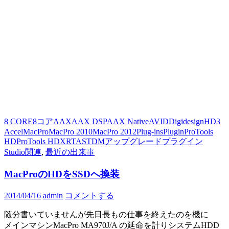
8 CORE
8コア
AAX
AAX DSP
AAX Native
AVID
Digidesign
HD3
Accel
MacPro
MacPro 2010
MacPro 2012
Plug-ins
Plugin
ProTools
HD
ProTools HDX
RTAS
TDM
アップグレード
プラグイン
Studio関連
,
最近の出来事
MacProのHDをSSDへ換装
2014/04/16
admin
コメントする
随分書いていませんが先日長もの仕事を終えたのを機に
メインマシンMacPro MA970J/A の延命を計りシステムHDD