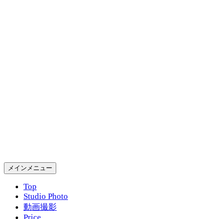
コ
ン
テ
ン
ツ
へ
ス
キ
ッ
プ
Gold Rush Studio
検
メインメニュー
索
Top
Studio Photo
動画撮影
Price