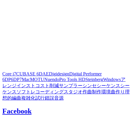
Core i7
CUBASE 6
DAE
Digidesign
Digital Performer
6
DP6
DP7
Mac
MOTU
Nuendo
Pro Tools HD
Steinberg
Windows
ア
レンジ
インスト
コスト削減
サンプラー
シンセ
シーケンス
シー
ケンスソフト
レコーディングスタジオ
作曲
制作環境
曲作り
理
想的
編曲
複雑化
試行錯誤
音源
Facebook