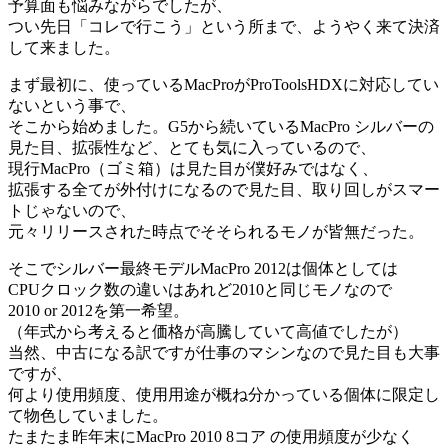
予算面も悩みながらでしたが、
つい先日「コレで行こう」という所まで、ようやく来て決済
して来ました。
まず最初に、使っているMacProがProToolsHDXに対応してい
ないという事で、
そこから始めました。G5から続いているMacPro シルバーの
見た目、拡張性など、とても気に入っているので、
現行MacPro（ゴミ箱）は見た目が僕好みではなく、
拡張する全てが外付けになるので見た目、取り回しがスマー
トじゃないので、
元々リリースされた時点でそそられるモノが皆無だった。
そこでシルバー最終モデルMacPro 2012は個体としては
CPUクロック数の違いはあれど2010と同じモノなので
2010 or 2012を第一希望。
（年式から考えると価格が高騰していて高値でしたが）
当然、中古になる訳ですが仕事のマシンなので見た目も大事
ですが、
何より使用頻度、使用用途が概ね分かっている個体に限定し
て物色していました。
たまたま昨年末にMacPro 2010 8コア の使用頻度が少なく