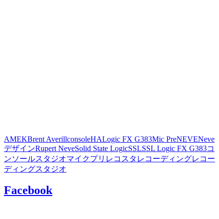
AMEK
Brent Averill
console
HA
Logic FX G383
Mic Pre
NEVE
Neve
デザイン
Rupert Neve
Solid State Logic
SSL
SSL Logic FX G383
コ
ンソール
スタジオ
マイクプリ
レコスタ
レコーディング
レコー
ディングスタジオ
Facebook