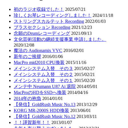
初のラジオ収録でした！
2025/07/21
珍しくお琴レコーディングしました！
2024/11/18
ストリングスカルテット Recording
2022/01/03
ブラスセクション Recording
2021/12/23
念願のDrumレコーディング
2021/09/13
文化芸術活動の継続支援事業 申請しました。
2020/12/08
魔法の Audionamix VVC
2016/02/01
新年のご挨拶
2016/01/06
MacPro mid2010 CPU換装
2015/11/16
メインシステム入替 その３
2015/02/27
メインシステム入替 その２
2015/02/21
メインシステム入替 その１
2015/02/20
メンテ中 Neumann U87 Ai 退院
2014/05/01
MacProのHDをSSDへ換装
2014/04/16
2014年の抱負
2014/01/01
【発信】GoldRush Music No.13
2013/12/29
KORG MR-2000S HDD換装
2013/06/01
【発信】GoldRush Music No.12
2013/03/11
！！謹賀新年！！
2013/01/07