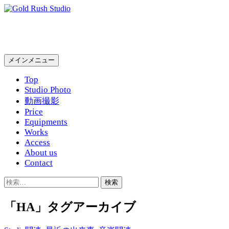
コ
ン
Gold Rush Studio
テ
ン
ツ
検
メインメニュー
へ
索
ス
Top
キ
Studio Photo
ッ
動画撮影
プ
Price
Equipments
Works
Access
About us
Contact
検
索:
「HA」タグアーカイブ