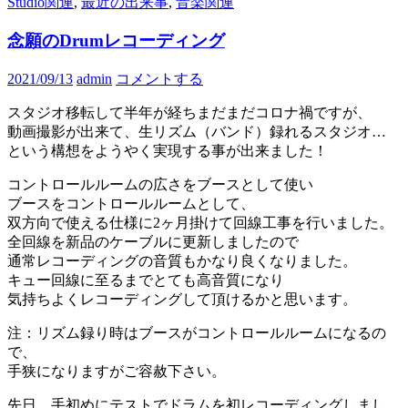
Studio関連
,
最近の出来事
,
音楽関連
念願のDrumレコーディング
2021/09/13
admin
コメントする
スタジオ移転して半年が経ちまだまだコロナ禍ですが、
動画撮影が出来て、生リズム（バンド）録れるスタジオ…
という構想をようやく実現する事が出来ました！
コントロールルームの広さをブースとして使い
ブースをコントロールルームとして、
双方向で使える仕様に2ヶ月掛けて回線工事を行いました。
全回線を新品のケーブルに更新しましたので
通常レコーディングの音質もかなり良くなりました。
キュー回線に至るまでとても高音質になり
気持ちよくレコーディングして頂けるかと思います。
注：リズム録り時はブースがコントロールルームになるの
で、
手狭になりますがご容赦下さい。
先日、手初めにテストでドラムを初レコーディングしまし