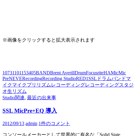
※画像をクリックすると拡大表示されます
1073
110
115
3405
BAND
Brent Averill
Drum
Focusrite
HA
Mic
Mic
Pre
NEVE
Recording
Recording Studio
RED1
SSL
ドラム
バンド
マ
イク
マイクプリ
リズム
レコーディング
レコーディングスタジ
オ
生リズム
Studio関連
,
最近の出来事
SSL MicPre+EQ 導入
2012/09/13
admin
1件のコメント
コンソールメーカーとして世界的に有名な「Solid State