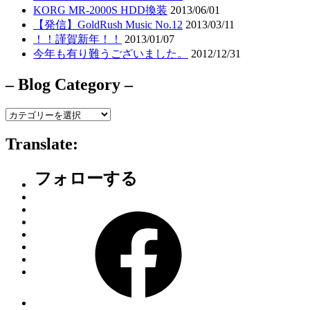
KORG MR-2000S HDD換装
2013/06/01
【発信】GoldRush Music No.12
2013/03/11
！！謹賀新年！！
2013/01/07
今年も有り難うございました。
2012/12/31
– Blog Category –
–
Blog
Category
Translate:
–
フォローする
Facebook