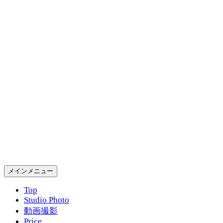
コ
ン
テ
ン
ツ
へ
ス
キ
ッ
プ
Gold Rush Studio
検
メインメニュー
索
Top
Studio Photo
動画撮影
Price