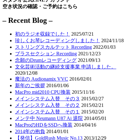
空き状況の確認・ご予約はこちら
– Recent Blog –
初のラジオ収録でした！
2025/07/21
珍しくお琴レコーディングしました！
2024/11/18
ストリングスカルテット Recording
2022/01/03
ブラスセクション Recording
2021/12/23
念願のDrumレコーディング
2021/09/13
文化芸術活動の継続支援事業 申請しました。
2020/12/08
魔法の Audionamix VVC
2016/02/01
新年のご挨拶
2016/01/06
MacPro mid2010 CPU換装
2015/11/16
メインシステム入替 その３
2015/02/27
メインシステム入替 その２
2015/02/21
メインシステム入替 その１
2015/02/20
メンテ中 Neumann U87 Ai 退院
2014/05/01
MacProのHDをSSDへ換装
2014/04/16
2014年の抱負
2014/01/01
【発信】GoldRush Music No.13
2013/12/29