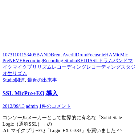
1073
110
115
3405
BAND
Brent Averill
Drum
Focusrite
HA
Mic
Mic
Pre
NEVE
Recording
Recording Studio
RED1
SSL
ドラム
バンド
マ
イク
マイクプリ
リズム
レコーディング
レコーディングスタジ
オ
生リズム
Studio関連
,
最近の出来事
SSL MicPre+EQ 導入
2012/09/13
admin
1件のコメント
コンソールメーカーとして世界的に有名な「Solid State
Logic（通称SSL）」の
2ch マイクプリ+EQ「Logic FX G383」を買いました ^^