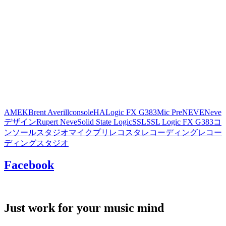
AMEK
Brent Averill
console
HA
Logic FX G383
Mic Pre
NEVE
Neve
デザイン
Rupert Neve
Solid State Logic
SSL
SSL Logic FX G383
コ
ンソール
スタジオ
マイクプリ
レコスタ
レコーディング
レコー
ディングスタジオ
Facebook
Just work for your music mind