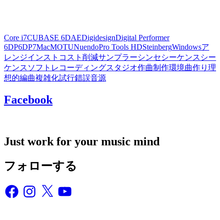
Core i7
CUBASE 6
DAE
Digidesign
Digital Performer
6
DP6
DP7
Mac
MOTU
Nuendo
Pro Tools HD
Steinberg
Windows
ア
レンジ
インスト
コスト削減
サンプラー
シンセ
シーケンス
シー
ケンスソフト
レコーディングスタジオ
作曲
制作環境
曲作り
理
想的
編曲
複雑化
試行錯誤
音源
Facebook
Just work for your music mind
フォローする
Facebook
Instagram
X
YouTube