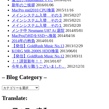
新年のご挨拶
2016/01/06
MacPro mid2010 CPU換装
2015/11/16
メインシステム入替 その３
2015/02/27
メインシステム入替 その２
2015/02/21
メインシステム入替 その１
2015/02/20
メンテ中 Neumann U87 Ai 退院
2014/05/01
MacProのHDをSSDへ換装
2014/04/16
2014年の抱負
2014/01/01
【発信】GoldRush Music No.13
2013/12/29
KORG MR-2000S HDD換装
2013/06/01
【発信】GoldRush Music No.12
2013/03/11
！！謹賀新年！！
2013/01/07
今年も有り難うございました。
2012/12/31
– Blog Category –
–
Blog
Category
Translate:
–