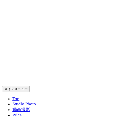
コ
ン
テ
ン
ツ
へ
ス
キ
ッ
プ
Gold Rush Studio
検
メインメニュー
索
Top
Studio Photo
動画撮影
Price